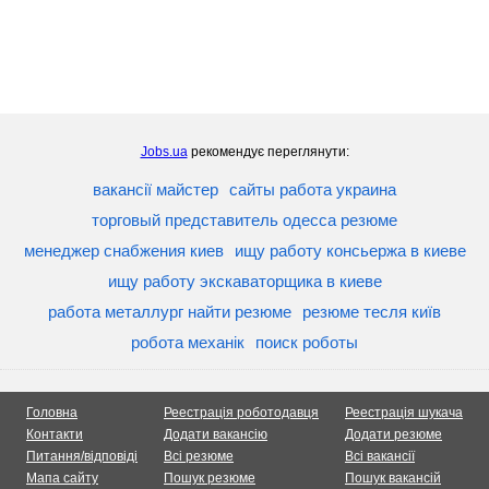
Jobs.ua
рекомендує переглянути:
вакансії майстер
сайты работа украина
торговый представитель одесса резюме
менеджер снабжения киев
ищу работу консьержа в киеве
ищу работу экскаваторщика в киеве
работа металлург найти резюме
резюме тесля київ
робота механік
поиск роботы
Головна
Реестрація роботодавця
Реестрація шукача
Контакти
Додати вакансію
Додати резюме
Питання/відповіді
Всі резюме
Всі вакансії
Мапа сайту
Пошук резюме
Пошук вакансій