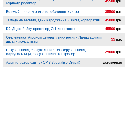
45500
грн.
журналу, редактор
Ведучий програм радіо телебачення, диктор.
35500
грн.
Тамада на весілля, день народження, банкет, корпоратив
45000
грн.
DJ, Ді-джей, Звукорежисер, Світлорежисер
45500
грн.
Озеленення. Агроном декоративних рослин.Ландшафтний
55
грн.
дизайн. консультації
Пакувальниця, сортувальниця, стикерувальниця,
25000
грн.
маркувальниця, фасувальниця, контролер.
Адміністратор сайтів / CMS Specialist (Drupal)
договорная