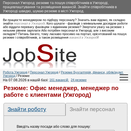
Персонал Ужгород: резюме та пошук співробітників в Ужгороді,
працевлаштування та розміщення вакансій. Знайти співробітників в
Ужгороді швидко, шукаю резюме в місті Ужгород.
Ви працюєте менеджером по підбору персоналу? Значить вам відомо, як складно
знайти
персонал в Ужгороді
. Кого шукати - фахівців з мінімальним досвідом роботи
або віддати перевагу фахівцям з відмінним резюме? Звертати увагу на резюме з
низьким рівнем зарплати Або потрібен персонал в Ужгороді, але з високим
окладом? Питань багато, тому ласкаво просимо на портал, орієнтований на пошук
резюме і співробітників, а також розміщення
вакансії в Ужгороді
!
Робота Ужгороді
/
Персонал Ужгороді
/
Резюме Бухгалтерія, фінанси, облік/аудит,
Ужгород
/ Резюме
На 07.08.2026 в нашій базі:
161 вакансій
,
24 резюме
Резюме: Офис менеджер, менеджер по
работе с клиентами (Ужгород)
Знайти роботу
Знайти персонал
Введіть назву посади або слово для пошуку: