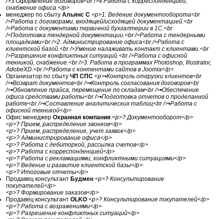
/>3.Оформление договоров<br />4.Работа с корреспонденцией,
снабжение офиса.</p>
менеджер по сбыту
Альянс С
<p>1. Ведение документооборота<br
/>Работа с договорами, входящей/исходящей документацией.<br
/>Работа с документами первичной бухгалтерии в 1С.<br
/>Подготовка тендерной документации.<br />Работа с тендерными
площадками<br />2. Администрирование офиса<br />Работа с
клиентской базой.<br />Умение налаживать контакт с клиентами.<br
/>Разрешение конфликтных ситуаций.<br />Работа с офисной
техникой, снабжение.<br />3. Работа в программах Photoshop, Illustrator,
AdobeXD.<br />Работа с контентами сайтов в Joomla</p>
Организатор по сбыту
ЧП СПС
<p>•Контроль отгрузки клиентов<br
/>•Возврат документов<br />•Контроль согласования договоров<br
/>•Обновление прайса, перемещение по складам<br />•Обеспечение
офиса средствами работы<br />•Подготовка отчетов о проделанной
работе<br />•Составление аналитических таблиц<br />•Работа с
офисной техникой</p>
Офис менеджер
Охранная компания
<p>? Документооборот</p>
<p>? Прием, распределение звонков</p>
<p>? Прием, распределение, учет заявок</p>
<p>? Администрирование офиса</p>
<p>? Работа с дебиторкой, рассылка счетов</p>
<p>? Работа с корреспонденцией</p>
<p>? Работа с рекламациями, конфликтными ситуациями</p>
<p>? Ведение и развитие клиентской базы</p>
<p>? Итоговые отчеты</p>
Продавец консультант
Будмен
<p>? Консультирование
покупателей</p>
<p>? Формирование заказов</p>
Продавец консультант
OLKO
<p>? Консультирование покупателей</p>
<p>? Работа с возражениями</p>
<p>? Разрешение конфликтных ситуаций</p>