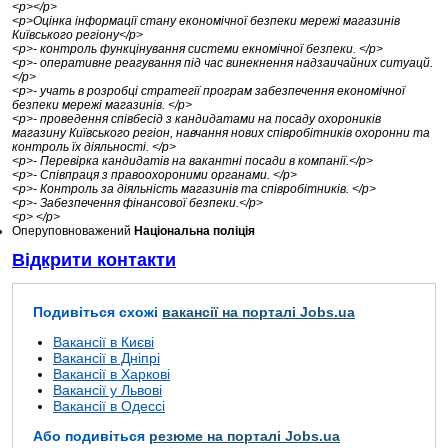
<p></p>
<p>Оцінка інформації стану економічної безпеки мережі магазинів
Київського регіону</p>
<p>- контроль функцінування системи екномічної безпеки. </p>
<p>- оперативне реагування під час винекнення надзаичайних ситуацй.
</p>
<p>- учать в розробці стратегії програм забезпечення економічної
безпеки мережі магазинів. </p>
<p>- проведення співбесід з кандидатами на посаду охороників
магазину Київського регіон, навчання нових співробітників охоронни та
контроль їх діяльності. </p>
<p>- Перевірка кандидатів на вакантні посади в компанії.</p>
<p>- Співпраця з правоохороними органами. </p>
<p>- Контроль за діяльність магазинів та співробітників. </p>
<p>- Забезпечення фінансової безпеки.</p>
<p> </p>
Оперуповноважений
Національна поліція
Відкрити контакти
Подивіться схожі
вакансії на порталі Jobs.ua
Вакансії в Києві
Вакансії в Дніпрі
Вакансії в Харкові
Вакансії у Львові
Вакансії в Одессі
Або подивіться
резюме на порталі Jobs.ua