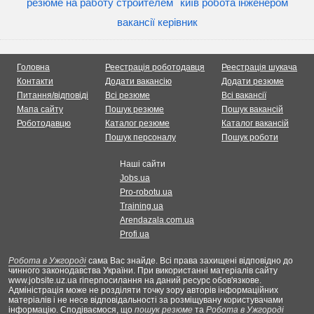
резюме на работу строителем
київ робота інженером
вакансії керівник
Головна
Реестрація роботодавця
Реестрація шукача
Контакти
Додати вакансію
Додати резюме
Питання/відповіді
Всі резюме
Всі вакансії
Мапа сайту
Пошук резюме
Пошук вакансій
Роботодавцю
Каталог резюме
Каталог вакансій
Пошук персоналу
Пошук роботи
Наші сайти
Jobs.ua
Pro-robotu.ua
Training.ua
Arendazala.com.ua
Profi.ua
Робота в Ужгороді
сама Вас знайде. Всі права захищені відповідно до
чинного законодавства України. При використанні матеріалів сайту
www.jobsite.uz.ua гіперпосилання на даний ресурс обов'язкове.
Адміністрація може не розділяти точку зору авторів інформаційних
матеріалів і не несе відповідальності за розміщувану користувачами
інформацію. Сподіваємося, що
пошук резюме
та
Робота в Ужгороді