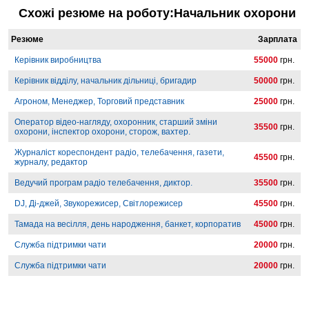
Схожі резюме на роботу:Начальник охорони
Резюме
Зарплата
Керівник виробництва
55000
грн.
Керівник відділу, начальник дільниці, бригадир
50000
грн.
Агроном, Менеджер, Торговий представник
25000
грн.
Оператор відео-нагляду, охоронник, старший зміни
35500
грн.
охорони, інспектор охорони, сторож, вахтер.
Журналіст кореспондент радіо, телебачення, газети,
45500
грн.
журналу, редактор
Ведучий програм радіо телебачення, диктор.
35500
грн.
DJ, Ді-джей, Звукорежисер, Світлорежисер
45500
грн.
Тамада на весілля, день народження, банкет, корпоратив
45000
грн.
Служба підтримки чати
20000
грн.
Служба підтримки чати
20000
грн.