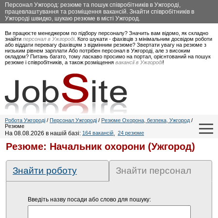
Персонал Ужгород: резюме та пошук співробітників в Ужгороді,
працевлаштування та розміщення вакансій. Знайти співробітників в
Ужгороді швидко, шукаю резюме в місті Ужгород.
Ви працюєте менеджером по підбору персоналу? Значить вам відомо, як складно
знайти
персонал в Ужгороді
. Кого шукати - фахівців з мінімальним досвідом роботи
або віддати перевагу фахівцям з відмінним резюме? Звертати увагу на резюме з
низьким рівнем зарплати Або потрібен персонал в Ужгороді, але з високим
окладом? Питань багато, тому ласкаво просимо на портал, орієнтований на пошук
резюме і співробітників, а також розміщення
вакансії в Ужгороді
!
Робота Ужгороді
/
Персонал Ужгороді
/
Резюме Охорона, безпека, Ужгород
/
Резюме
На 08.08.2026 в нашій базі:
164 вакансій
,
24 резюме
Резюме: Начальник охорони (Ужгород)
Знайти роботу
Знайти персонал
Введіть назву посади або слово для пошуку: