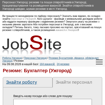
Персонал Ужгород: резюме та пошук співробітників в Ужгороді,
працевлаштування та розміщення вакансій. Знайти співробітників в
Ужгороді швидко, шукаю резюме в місті Ужгород.
Ви працюєте менеджером по підбору персоналу? Значить вам відомо, як складно
знайти
персонал в Ужгороді
. Кого шукати - фахівців з мінімальним досвідом роботи
або віддати перевагу фахівцям з відмінним резюме? Звертати увагу на резюме з
низьким рівнем зарплати Або потрібен персонал в Ужгороді, але з високим
окладом? Питань багато, тому ласкаво просимо на портал, орієнтований на пошук
резюме і співробітників, а також розміщення
вакансії в Ужгороді
!
Робота Ужгороді
/
Персонал Ужгороді
/
Резюме Бухгалтерія, фінанси, облік/аудит,
Ужгород
/ Резюме
На 09.08.2026 в нашій базі:
164 вакансій
,
24 резюме
Резюме: Бухгалтер (Ужгород)
Знайти роботу
Знайти персонал
Введіть назву посади або слово для пошуку: