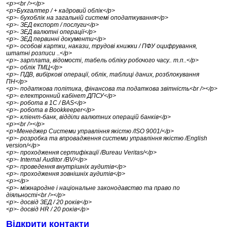
<p><br /></p>
<p>Бухгалтер / + кадровий облік</p>
<p>- бухоблік на загальній системі оподаткування</p>
<p>- ЗЕД експорт / послуги</p>
<p>- ЗЕД валютні операції</p>
<p>- ЗЕД первинні документи</p>
<p>- особові картки, накази, трудові книжки / ПФУ оцифрування,
штатні розписи ..</p>
<p>- зарплата, відомості, табель обліку робочого часу.. т.п..</p>
<p>- облік ТМЦ</p>
<p>- ПДВ, вибіркові операції, облік, таблиці даних, розблокування
ПН</p>
<p>- податкова політика, фінансова та податкова звітність<br /></p>
<p>- електронний кабінет ДПСУ</p>
<p>- робота в 1С / BAS</p>
<p>- робота в Bookkeeper</p>
<p>- кліент-банк, відділи валютних операцій банків</p>
<p><br /></p>
<p>Менеджер Системи управління якістю /ISO 9001/</p>
<p>- розробка та впровадження системи управління якістю /English
version/</p>
<p>- проходження сертифікації /Bureau Veritas/</p>
<p>- Internal Auditor /BV/</p>
<p>- проведення внутрішніх аудитів</p>
<p>- проходження зовнішніх аудитів</p>
<p></p>
<p>- міжнародне і національне законодавство та право по
діяльності<br /></p>
<p>- досвід ЗЕД / 20 років</p>
<p>- досвід HR / 20 років</p>
Відкрити контакти