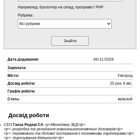
Наприклад: бухгалтер на склад, програміст PHP
Рубрика:
Дата додавання:
Зарплата:
Місто:
Ужгород
Досвід роботи:
25 рок. 6 міc.
Графік роботи:
Стать:
мужской
Досвід роботи
CEO
Ганза Редері СА
<p>Менеджер ЗЕД</p>
<p>- розробка та укладання зовнішньоекономічних договорів</p>
<p>- перемовини та /ділове/ листування з іноземними партнерами</p>
<p>- ліцензування діяльності</p>