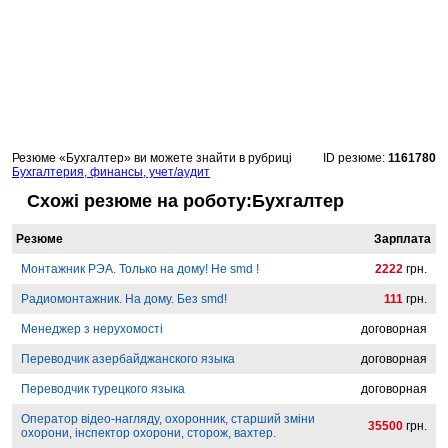
Резюме «Бухгалтер» ви можете знайти в рубриці
ID резюме:
1161780
Бухгалтерия, финансы, учет/аудит
Схожі резюме на роботу:Бухгалтер
Резюме
Зарплата
Монтажник РЭА. Только на дому! Не smd !
2222
грн.
Радиомонтажник. На дому. Без smd!
111
грн.
Менеджер з нерухомості
договорная
Переводчик азербайджанского языка
договорная
Переводчик турецкого языка
договорная
Оператор відео-нагляду, охоронник, старший зміни
35500
грн.
охорони, інспектор охорони, сторож, вахтер.