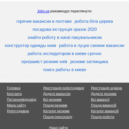
Jobs.ua
рекомендує переглянути:
горячие вакансии в полтаве
робота біла церква
посадова інструкція зразок 2020
знайти роботу в києві пакувальником
конструктор одежды киев
работа в луцке свежие вакансии
работа экспедитором в киеве срочно
програміст резюме київ
резюме затяжщика
поиск работы в киеве
Головна
Реестрація роботодавця
Реестрація шукача
Контакти
Додати вакансію
Додати резюме
Питання/відповіді
Всі резюме
Всі вакансії
Мапа сайту
Пошук резюме
Пошук вакансій
Роботодавцю
Каталог резюме
Каталог вакансій
Пошук персоналу
Пошук роботи
Наші сайти