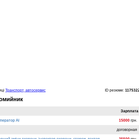
иці
Транспорт, автосервис
ID резюме:
117532
томийник
Зарплата
ператор AI
15000
грн.
договорная