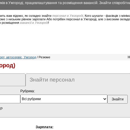
ів в Ужгороді, працевлаштування та розміщення вакансій. Знайти співробітни
ить вам відомо, як складно знайти
персонал в Ужгороді
. Кого шукати - фахівців з мін
ме з низьким рівнем зарплати Або потрібен персонал в Ужгороді, але з високим оклад
ож розміщення
вакансії в Ужгороді
!
Н
рт, автосервіс, Ужгород
/ Резюме
ород)
Знайти персонал
Рубрика:
HP
Зарплата: