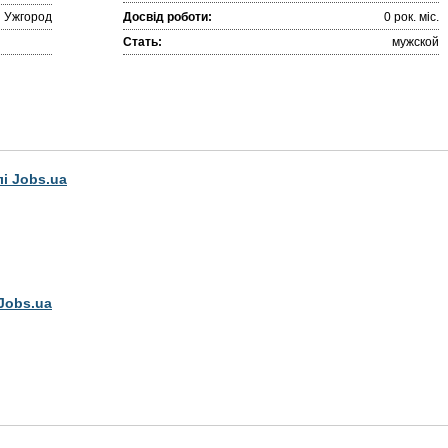
Ужгород
Досвід роботи:
0 рок. міc.
Стать:
мужской
лі Jobs.ua
Jobs.ua