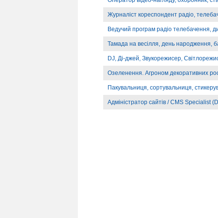
Оператор відео-нагляду, охоронник, ст
Журналіст кореспондент радіо, телебач
Ведучий програм радіо телебачення, д
Тамада на весілля, день народження, б
DJ, Ді-джей, Звукорежисер, Світлорежи
Озеленення. Агроном декоративних ро
Пакувальниця, сортувальниця, стикеру
Адміністратор сайтів / CMS Specialist (D