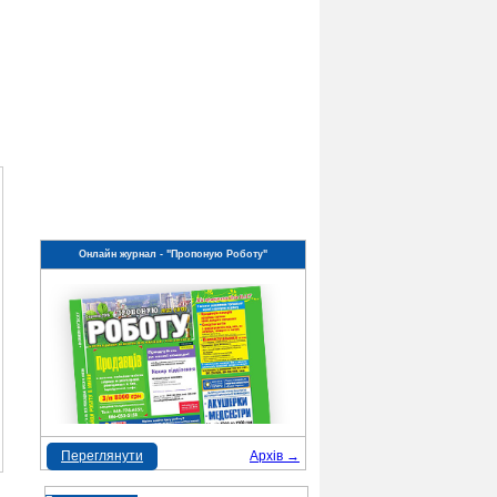
Онлайн журнал - "Пропоную Роботу"
Переглянути
Архів →