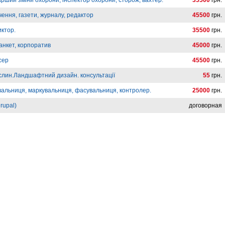
арший зміни охорони, інспектор охорони, сторож, вахтер.
35500
грн.
ення, газети, журналу, редактор
45500
грн.
иктор.
35500
грн.
анкет, корпоратив
45000
грн.
сер
45500
грн.
слин.Ландшафтний дизайн. консультації
55
грн.
вальниця, маркувальниця, фасувальниця, контролер.
25000
грн.
rupal)
договорная