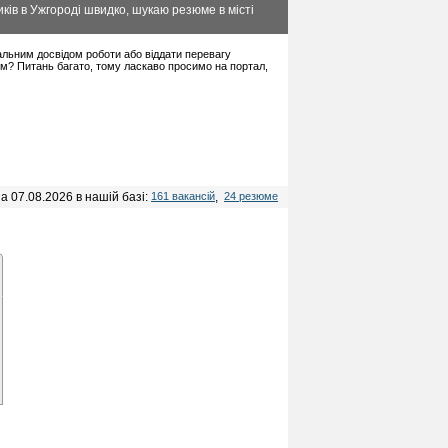
ків в Ужгороді швидко, шукаю резюме в місті
імальним досвідом роботи або віддати перевагу
ом? Питань багато, тому ласкаво просимо на портал,
а 07.08.2026 в нашій базі:
161 вакансій
,
24 резюме