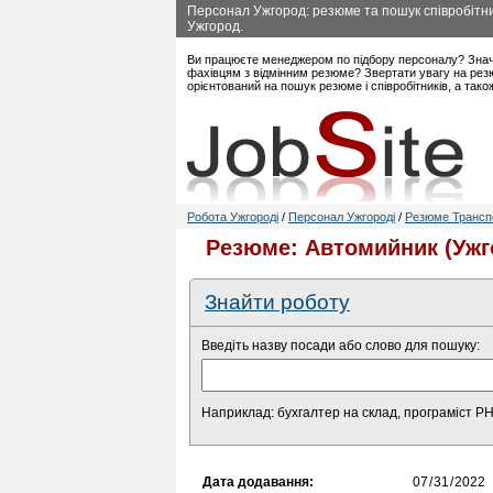
Персонал Ужгород: резюме та пошук співробітник
Ужгород.
Ви працюєте менеджером по підбору персоналу? Знач
фахівцям з відмінним резюме? Звертати увагу на резю
орієнтований на пошук резюме і співробітників, а так
Робота Ужгороді
/
Персонал Ужгороді
/
Резюме Транспо
Резюме: Автомийник (Ужг
Знайти роботу
Введіть назву посади або слово для пошуку:
Наприклад: бухгалтер на склад, програміст P
Дата додавання: