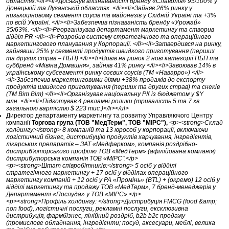
областях.</li><li>Досягнув впізнаваності бренду «Славолія» 95/100% у
Донецькій та Луганській областях. </li><li>Зайняв 26% ринку у
низькоціновому сегменті соусів та майонезів у Східній Україні та +3%
по всій Україні. </li><li>Забезпечив пізнаваність бренду «Урожай»
35/63%. </li><li>Реорганізував департамент маркетингу та створив
відділ PR </li><li>Розробив систему стратегічного та операційного
маркетингового планування у Корпорації. </li><li>Затвердився на ринку,
зайнявши 25% у сегменті продуктів швидкого приготування (перших
та других страв – ПБП) </li><li>Вивів на ринок 2 нові категорії ПБП та
суббренд «Мівіна Домашня», зайняв 41% ринку </li><li>Завоював 14% в
українському субсегменті ринку соєвих соусів (ТМ «Наварро») </li>
<li>Забезпечив маркетинговими діями +38% продажів до експорту
продуктів швидкого приготування (перших та других страв) та снеків
(ТМ Bim Bim) </li><li>Організував національну РК із бюджетом у $Y
млн. </li><li>Підготував 4 рекламні ролики (тривалість 5 та 7 хв.
загальною вартістю $ 223 тис.)</li></ul>
Директор департаменту маркетингу та розвитку Управляючого Центру
компанії
Торгова група (ТОВ "МедТерм", ТОВ "МІРС"),
<p><strong>Склад
холдингу:</strong> 8 компаній та 13 юрособ у корпорації, включаючи
логістичний бізнес, дистрибуцію продуктів харчування, інгредієнтів,
лікарських препаратів – ЗАТ «Медфарком», компанія роздрібно-
дистриб'юторського профілю ТОВ «МедТерм» (афілійована компанія)
дистрибуторська компанія ТОВ «МІРС".</p>
<p><strong>Штат співробітників:</strong> 5 осіб у відділі
стратегічного маркетингу + 17 осіб у відділах операційного
маркетингу компаній + 12 осіб у РА «Промінь» (BTL) + (окремо) 12 осіб у
відділі маркетингу та продажу ТОВ «МедТерм», 7 бренд-менеджерів у
Департаменті «Послуда» у ТОВ «МІРС».</p>
<p><strong>Профіль холдингу: </strong>Дистрибуція FMCG (food &amp;
non food), логістичні послуги, рекламні послуги, ексклюзивна
дистрибуція, фармбізнес, лінійний роздріб, b2b b2c продажу
(промислове обладнання, інгредієнти; посуд, аксесуари, меблі, велика