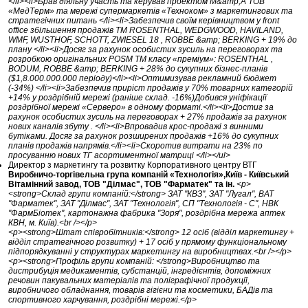
</li><li>Брав діяльну участь та керував проектом M&amp;A ТОВ
«МедТерм» та мережі супермаркетів «Техноком» з маркетингових та
стратегічних питань </li><li>Забезпечив своїм керівництвом у front
office збільшення продажів ТМ ROSENTHAL, WEDGWOOD, HAVILAND,
WMF, WUSTHOF, SCHOTT, ZWIESEL 18 , ROBBE &amp; BERKING + 19% до
плану </li><li>Досяг за рахунок особистих зусиль на переговорах та
розробкою оригінальних POSM ТМ класу «преміум»: ROSENTHAL ,
BODUM, ROBBE &amp; BERKING + 28% до сукупних бізнес-планів
($1,8.000.000.000 періоду)</li><li>Оптимизував рекламний бюджет
(-34%) </li><li>Забезпечив приріст продажів у 70% товарних категорій
+14% у роздрібній мережі (раніше склад. -16%)Добився уніфікації
роздрібної мережі «Серверо» в одному форматі.</li><li>Достиг за
рахунок особистих зусиль на переговорах + 27% продажів за рахунок
нових каналів збуту . </li><li>Впровадив крос-продажі з винними
бутіками. Досяг за рахунок розширених продажів +16% до сукупних
планів продажів напрямів.</li><li>Скоротив витрати на 23% по
просуванню нових ТГ асортиментної матриці </li></ul>
Директор з маркетингу та розвитку Корпоративного центру ВТГ
Виробничо-торгівельна група компаній «Технологія»,Київ - Київський
Вітамінний завод, ТОВ "Ділмас", ТОВ "Фарматек" та ін.
<p>
<strong>Склад групи компаній:</strong> ЗАТ "КВЗ", ЗАТ "Лугал", ВАТ
"Фарматек", ЗАТ "Ділмас", ЗАТ "Технологія", СП "Технологія - С", НВК
"ФармБіотек", картонажна фабрика "Зоря", роздрібна мережа аптек
КВН, м. Київ).<br /></p>
<p><strong>Штат співробітників:</strong> 12 осіб (відділ маркетингу +
відділ стратегічного розвитку) + 17 осіб у прямому функціональному
підпорядкуванні у структурах маркетингу на виробництвах.<br /></p>
<p><strong>Профіль групи компаній: </strong>Виробництво та
дистрибуція медикаментів, субстанцій, інгредієнтів, допоміжних
речовин пакувальних матеріалів та поліграфічної продукції,
виробничого обладнання, товарів гігієни та косметики, БАДів та
спортивного харчування, роздрібні мережі.</p>