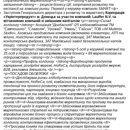
стратегічного маркетингу/</li></ul><p><strong>Причина
звільнення</strong> – рецесія бізнесу ЦК, згортання розвитку та
експансії на зовнішні ринки. Перехід у керуючу компанію SMART.</p>
Заступник Генерального директора з розвитку та маркетингу
Корпорація
«Укрінтерпродукт» м. Донецьк за участю компаній: Lauffer N.V. та
вітчизняних компаній зі змішаним капіталом
<p><strong>Склад
холдингу:</strong> Асоціація "Донбасхліб" /25 хлібокомбінатів/ ТМ
"Святошино", "Славолія", "Урожай", "Умань", "Гайсин"; ТОВ «All Multimix
Studio», Азовська продовольча компанія (включаючи елеватори, АТП та
млини, логістичні комплекси та зерносховища), ЗАТ Макіївська
кондитерська фабрика, ЗАТ Макіївський завод безалкогольних напоїв
тощо). <strong><br /></strong></p>
<p><strong>Штат співробітників: </strong>5 осіб у керуючій компанії та
35 осіб у підрозділах за напрямами видів бізнесу + 89 маркетологів на
підприємствах. <strong><br /></strong></p>
<p><strong>Профіль холдингу: </strong>Виробництво продуктів
харчування, роздрібні мережі, HoReCa, дистрибуція, роздрібні мережі,
В2В, рекламна діяльність <br /></p>
<p>ПОСАДОВІ ОБОВ'ЯЗКИ: </p>
<ul><li>Досліджував ринки хлібобулочної та кондитерської
промисловості, HoReCa, олії, ковбасних та макаронних виробів;
тенденції та прогноз розвитку сегментів ринку, його інфраструктури,
конкурентів, партнерів, кінцевих покупців.</li><li>Розробляв
стратегічні цілі та завдання з бізнес-напрямків.</li><li>Здійснював та
контролював збір, обробку, ведення бази даних щодо клієнтів та аналіз
ринків.</li><li>Аналізував взаємодію маркетингу та продажу та вносив
пропозиції щодо їх корекції.</li><li>Здійснював впровадження
маркетингової стратегії на підприємствах.</li><li>Організував та
впровадив основні бізнес-процеси у структурах маркетингу та
стратегічного розвитку.</li><li>Керував структурою маркетингу
холдингу, контролював ефективність проведених заходів.</li>
<li>Просував існуючі та створював нові успішні бренди та нові