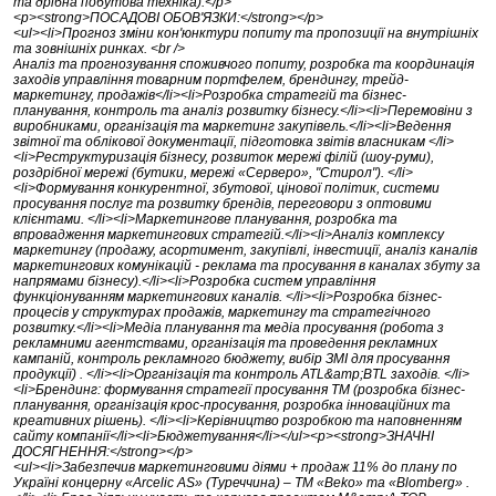
та дрібна побутова техніка).</p>
<p><strong>ПОСАДОВІ ОБОВ'ЯЗКИ:</strong></p>
<ul><li>Прогноз зміни кон'юнктури попиту та пропозиції на внутрішніх
та зовнішніх ринках. <br />
Аналіз та прогнозування споживчого попиту, розробка та координація
заходів управління товарним портфелем, брендингу, трейд-
маркетингу, продажів</li><li>Розробка стратегій та бізнес-
планування, контроль та аналіз розвитку бізнесу.</li><li>Перемовiни з
виробниками, організація та маркетинг закупівель.</li><li>Ведення
звітної та облікової документації, підготовка звітів власникам </li>
<li>Реструктуризація бізнесу, розвиток мережі філій (шоу-руми),
роздрібної мережі (бутики, мережі «Серверо», "Стирол"). </li>
<li>Формування конкурентної, збутової, цінової політик, системи
просування послуг та розвитку брендів, переговори з оптовими
клієнтами. </li><li>Маркетингове планування, розробка та
впровадження маркетингових стратегій.</li><li>Аналіз комплексу
маркетингу (продажу, асортимент, закупівлі, інвестиції, аналіз каналів
маркетингових комунікацій - реклама та просування в каналах збуту за
напрямами бізнесу).</li><li>Розробка систем управління
функціонуванням маркетингових каналів. </li><li>Розробка бізнес-
процесів у структурах продажів, маркетингу та стратегічного
розвитку.</li><li>Медіа планування та медіа просування (робота з
рекламними агентствами, організація та проведення рекламних
кампаній, контроль рекламного бюджету, вибір ЗМІ для просування
продукції) . </li><li>Організація та контроль ATL&amp;BTL заходів. </li>
<li>Брендинг: формування стратегії просування ТМ (розробка бізнес-
планування, організація крос-просування, розробка інноваційних та
креативних рішень). </li><li>Керівництво розробкою та наповненням
сайту компанії</li><li>Бюджетування</li></ul><p><strong>ЗНАЧНІ
ДОСЯГНЕННЯ:</strong></p>
<ul><li>Забезпечив маркетинговими діями + продаж 11% до плану по
Україні концерну «Arcelic AS» (Туреччина) – ТМ «Beko» та «Blomberg» .