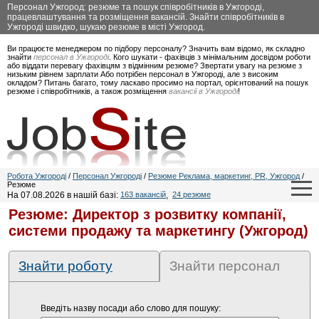
Персонал Ужгород: резюме та пошук співробітників в Ужгороді,
працевлаштування та розміщення вакансій. Знайти співробітників в
Ужгороді швидко, шукаю резюме в місті Ужгород.
Ви працюєте менеджером по підбору персоналу? Значить вам відомо, як складно
знайти
персонал в Ужгороді
. Кого шукати - фахівців з мінімальним досвідом роботи
або віддати перевагу фахівцям з відмінним резюме? Звертати увагу на резюме з
низьким рівнем зарплати Або потрібен персонал в Ужгороді, але з високим
окладом? Питань багато, тому ласкаво просимо на портал, орієнтований на пошук
резюме і співробітників, а також розміщення
вакансії в Ужгороді
!
Робота Ужгороді
/
Персонал Ужгороді
/
Резюме Реклама, маркетинг, PR, Ужгород
/
Резюме
На 07.08.2026 в нашій базі:
163 вакансій
,
24 резюме
Резюме: Директор з розвитку компанії,
системи продажу та маркетингу (Ужгород)
Знайти роботу
Знайти персонал
Введіть назву посади або слово для пошуку: