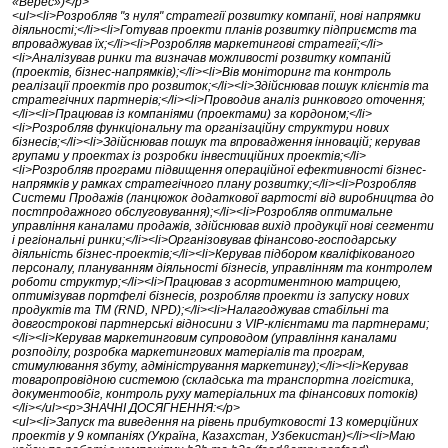
«Верес»)</p>
<ul><li>Розробляв "з нуля" стратегії розвитку компанії, нові напрямки
діяльності;</li><li>Готував проекти планів розвитку підприємств та
впроваджував їх;</li><li>Розробляв маркетингові стратегії;</li>
<li>Аналізував ринки та визначав можливості розвитку компаній
(проектів, бізнес-напрямків);</li><li>Вів моніторинг та контроль
реалізації проектів про розвиток;</li><li>Здійснював пошук клієнтів та
стратегічних партнерів;</li><li>Проводив аналіз ринкового оточення;
</li><li>Працював із компаніями (проектами) за кордоном;</li>
<li>Розробляв функціональну та організаційну структури нових
бізнесів;</li><li>Здійснював пошук та впровадження інновацій; керував
групами у проектах із розробки інвестиційних проектів;</li>
<li>Розробляв програми підвищення операційної ефективності бізнес-
напрямків у рамках стратегічного плану розвитку;</li><li>Розробляв
Системи Продажів (ланцюжок додаткової вартості від виробництва до
постпродажного обслуговування);</li><li>Розробляв оптимальне
управління каналами продажів, здійснював вихід продукції нові сегменти
і регіональні ринки;</li><li>Організовував фінансово-господарську
діяльність бізнес-проектів;</li><li>Керував підбором кваліфікованого
персоналу, плануванням діяльності бізнесів, управлінням та контролем
роботи структур;</li><li>Працював з асортиментною матрицею,
оптимізував портфелі бізнесів, розробляв проекти із запуску нових
продуктів та ТМ (RND, NPD);</li><li>Налагоджував стабільні та
довгострокові партнерські відносини з VIP-клієнтами та партнерами;
</li><li>Керував маркетинговим супроводом (управління каналами
розподілу, розробка маркетингових матеріалів та програм,
стимулювання збуту, адміністрування маркетингу);</li><li>Керував
товаропровідною системою (складська та транспортна логістика,
документообіг, контроль руху матеріальних та фінансових потоків)
</li></ul><p>ЗНАЧНІ ДОСЯГНЕННЯ:</p>
<ul><li>Запуск та виведення на рівень прибутковості 13 комерційних
проектів у 9 компаніях (Україна, Казахстан, Узбекистан)</li><li>Маю