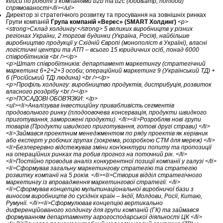
кейси по роботі з компаніями b2b та b2c (food&amp; nonfood)
спрямованості</li></ul>
Директор зі стратегічного розвитку та просування на зовнішніх ринках
Групи компаній
Група компаній «Верес» (SMART Холдинг)
<p>
<strong>Склад холдингу:</strong> 5 великих виробництв у різних
регіонах України, 2 торгові будинки (Україна, Росія), найбільше
виробництво продукції у Східній Європі (монополіст в Україні), власні
логістичні центри та АТП – всього 15 юридичних осіб, понад 6000
співробітників <br /></p>
<p>Штат співробітників: департамент маркетингу (стратегічний
маркетинг 6+2+2+3 особи; операційний маркетинг 9 (Український ТД) +
6 (Російський ТД) людина) <br /></p>
<p>Профіль холдингу: виробництво продуктів, дистрибуція, розвиток
власного роздрібу <br /></p>
<p>ПОСАДОВІ ОБОВ'ЯЗКИ: </p>
<ul><li>Аналізував інвестиційну привабливість сегментів
продовольчого ринку (плодоовочева консервація, продукти швидкого
приготування, заморожені продукти). </li><li>Розробляв нові групи
товарів (Продукти швидкого приготування, готові другі страви) </li>
<li>Займався проектним менеджментом по ряду проектів як керівник
або експерт у робочих групах (зокрема, розробкою СТМ для мереж) </li>
<li>Безперервно відстежував зміни кон'юнктури попиту та пропозиції
на операційних ринках та робив прогноз на поточний рік. </li>
<li>Постійно проводив аналіз конкурентної позиції компанії у галузі </li>
<li>Сформував загальну маркетингову стратегію та стратегію
розвитку компанії на 5 років. </li><li>Створив відділ стратегічного
маркетингу із впровадження маркетингової стратегії. </li>
<li>Сформував концепцію мультинаціональної виробничої бази з
виносом виробництв до сусідніх країн – Індії, Молдови, Росії, Китаю,
Румунії. </li><li>Сформулював концепцію вертикально
диференційованого холдингу для групи компаній (ГК) та займався
формуванням департаменту агрогосподарської діяльності ЦК </li>