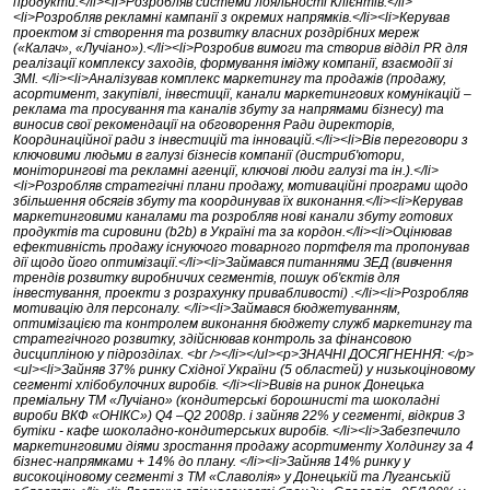
продукти.</li><li>Розробляв системи лояльності Клієнтів.</li>
<li>Розробляв рекламні кампанії з окремих напрямків.</li><li>Керував
проектом зі створення та розвитку власних роздрібних мереж
(«Калач», «Лучіано»).</li><li>Розробив вимоги та створив відділ PR для
реалізації комплексу заходів, формування іміджу компанії, взаємодії зі
ЗМІ. </li><li>Аналізував комплекс маркетингу та продажів (продажу,
асортимент, закупівлі, інвестиції, канали маркетингових комунікацій –
реклама та просування та каналів збуту за напрямами бізнесу) та
виносив свої рекомендації на обговорення Ради директорів,
Координаційної ради з інвестицій та інновацій.</li><li>Вів переговори з
ключовими людьми в галузі бізнесів компанії (дистриб'ютори,
моніторингові та рекламні агенції, ключові люди галузі та ін.).</li>
<li>Розробляв стратегічні плани продажу, мотиваційні програми щодо
збільшення обсягів збуту та координував їх виконання.</li><li>Керував
маркетинговими каналами та розробляв нові канали збуту готових
продуктів та сировини (b2b) в Україні та за кордон.</li><li>Оцінював
ефективність продажу існуючого товарного портфеля та пропонував
дії щодо його оптимізації.</li><li>Займався питаннями ЗЕД (вивчення
трендів розвитку виробничих сегментів, пошук об'єктів для
інвестування, проекти з розрахунку привабливості) .</li><li>Розробляв
мотивацію для персоналу. </li><li>Займався бюджетуванням,
оптимізацією та контролем виконання бюджету служб маркетингу та
стратегічного розвитку, здійснював контроль за фінансовою
дисципліною у підрозділах. <br /></li></ul><p>ЗНАЧНІ ДОСЯГНЕННЯ: </p>
<ul><li>Зайняв 37% ринку Східної України (5 областей) у низькоціновому
сегменті хлібобулочних виробів. </li><li>Вивів на ринок Донецька
преміальну ТМ «Лучіано» (кондитерські борошнисті та шоколадні
вироби ВКФ «ОНІКС») Q4 –Q2 2008р. і зайняв 22% у сегменті, відкрив 3
бутіки - кафе шоколадно-кондитерських виробів. </li><li>Забезпечило
маркетинговими діями зростання продажу асортименту Холдингу за 4
бізнес-напрямками + 14% до плану. </li><li>Зайняв 14% ринку у
високоціновому сегменті з ТМ «Славолія» у Донецькій та Луганській