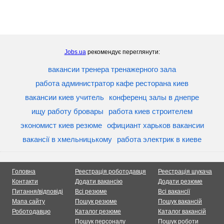
Jobs.ua
рекомендує переглянути:
вакансии тренера тренажерного зала
работа администратор кафе ресторана киев
вакансии киев учитель
конференц залы в днепре
ищу работу бровары
работа киев строителем
экономист киев резюме
официант харьков вакансии
вакансії в хмельницькому
работа электрик в киеве
Головна
Реестрація роботодавця
Реестрація шукача
Контакти
Додати вакансію
Додати резюме
Питання/відповіді
Всі резюме
Всі вакансії
Мапа сайту
Пошук резюме
Пошук вакансій
Роботодавцю
Каталог резюме
Каталог вакансій
Пошук персоналу
Пошук роботи