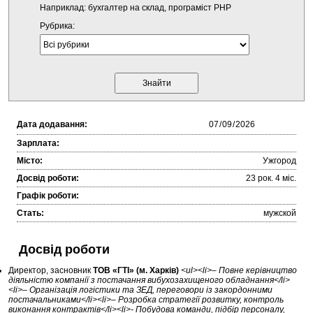
Наприклад: бухгалтер на склад, програміст PHP
Рубрика:
Дата додавання:
Зарплата:
Місто:
Ужгород
Досвід роботи:
23 рок. 4 міc.
Графік роботи:
Стать:
мужской
Досвід роботи
Директор, засновник
ТОВ «ГТІ» (м. Харків)
<ul><li>– Повне керівництво
діяльністю компанії з постачання вибухозахищеного обладнання</li>
<li>– Організація логістики та ЗЕД, переговори із закордонними
постачальниками</li><li>– Розробка стратегії розвитку, контроль
виконання контрактів</li><li>- Побудова команди, підбір персоналу,