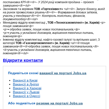
постановка KPI</li><li>– У 2024 році компанія продана – проект
завершено</li></ul>
Засновник та керівник
ТОВ «Гортехінвест»
<ul><li>- Запуск бізнесу, вихід
на ринок промислових рішень</li><li>– Формування ділових зв'язків,
участь у тендерах</li><li>- Контроль логістики, фінансів,
документообігу</li></ul>
Менеджер відділу комплектаці
, ТОВ «Техногазкомплект» (м. Харків)
<p>
пошук замовників</p>
<p>• обробка заявок, пошук нових постачальників,</p>
<p>• участь у укладанні договорів, вирішення технічних питань,
інженерія</p>
Інженер відділу комплектаці, нафто-газової галузі та вугільних шахт, 3
категорії
ТОВ «Газєнергокомплект» (м. Харків)
<ul><li>пошук
замовників</li><li>обробка заявок, пошук нових постачальників,</li>
<li>участь у укладанні договорів, вирішення технічних питань,
інженерія</li></ul>
Відкрити контакти
Подивіться схожі
вакансії на порталі Jobs.ua
Вакансії в Києві
Вакансії в Дніпрі
Вакансії в Харкові
Вакансії у Львові
Вакансії в Одессі
Або подивіться
резюме на порталі Jobs.ua