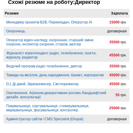
Схожі резюме на роботу:Директор
Резюме
Зарплата
Менеджер проектів B2B, Перекладач, Оператор AI
15000
грн.
Охоронець.
договорная
Оператор відео-нагляду, охоронник, старший зміни
35500
грн.
охорони, інспектор охорони, сторож, вахтер.
Журналіст кореспондент радіо, телебачення, газети,
45500
грн.
журналу, редактор
Ведучий програм радіо телебачення, диктор.
35500
грн.
Тамада на весілля, день народження, банкет, корпоратив
45000
грн.
DJ, Ді-джей, Звукорежисер, Світлорежисер
45500
грн.
Озеленення. Агроном декоративних рослин.Ландшафтний
55
грн.
дизайн. консультації
Пакувальниця, сортувальниця, стикерувальниця,
25000
грн.
маркувальниця, фасувальниця, контролер.
Адміністратор сайтів / CMS Specialist (Drupal)
договорная