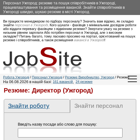
Персонал Ужгород: резюме та пошук співробітників в Ужгороді,
працевлаштування та розміщення вакансій. Знайти співробітників в
Ужгороді швидко, шукаю резюме в місті Ужгород.
Ви працюєте менеджером по підбору персоналу? Значить вам відомо, як складно
знайти
персонал в Ужгороді
. Кого шукати - фахівців з мінімальним досвідом роботи
або віддати перевагу фахівцям з відмінним резюме? Звертати увагу на резюме з
низьким рівнем зарплати Або потрібен персонал в Ужгороді, але з високим
окладом? Питань багато, тому ласкаво просимо на портал, орієнтований на пошук
резюме і співробітників, а також розміщення
вакансії в Ужгороді
!
Робота Ужгороді
/
Персонал Ужгороді
/
Резюме Виробництво, Ужгород
/ Резюме
На 06.08.2026 в нашій базі:
161 вакансій
,
24 резюме
Резюме: Директор (Ужгород)
Знайти роботу
Знайти персонал
Введіть назву посади або слово для пошуку: