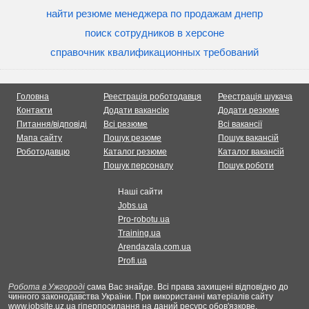
найти резюме менеджера по продажам днепр
поиск сотрудников в херсоне
справочник квалификационных требований
Головна
Реестрація роботодавця
Реестрація шукача
Контакти
Додати вакансію
Додати резюме
Питання/відповіді
Всі резюме
Всі вакансії
Мапа сайту
Пошук резюме
Пошук вакансій
Роботодавцю
Каталог резюме
Каталог вакансій
Пошук персоналу
Пошук роботи
Наші сайти
Jobs.ua
Pro-robotu.ua
Training.ua
Arendazala.com.ua
Profi.ua
Робота в Ужгороді
сама Вас знайде. Всі права захищені відповідно до
чинного законодавства України. При використанні матеріалів сайту
www.jobsite.uz.ua гіперпосилання на даний ресурс обов'язкове.