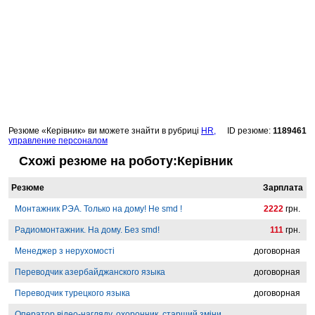
Резюме «Керівник» ви можете знайти в рубриці
HR,
ID резюме:
1189461
управление персоналом
Схожі резюме на роботу:Керівник
Резюме
Зарплата
Монтажник РЭА. Только на дому! Не smd !
2222
грн.
Радиомонтажник. На дому. Без smd!
111
грн.
Менеджер з нерухомості
договорная
Переводчик азербайджанского языка
договорная
Переводчик турецкого языка
договорная
Оператор відео-нагляду, охоронник, старший зміни