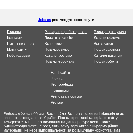
Jobs.ua
рекомендує переглянути:
Головна
Реестрація роботодавця
Реестрація шукача
Контакти
Додати вакансію
Додати резюме
Питання/відповіді
Всі резюме
Всі вакансії
Мапа сайту
Пошук резюме
Пошук вакансій
Роботодавцю
Каталог резюме
Каталог вакансій
Пошук персоналу
Пошук роботи
Наші сайти
Jobs.ua
Pro-robotu.ua
Training.ua
Arendazala.com.ua
Profi.ua
Робота в Ужгороді
сама Вас знайде. Всі права захищені відповідно до
чинного законодавства України. При використанні матеріалів сайту
www.jobsite.uz.ua гіперпосилання на даний ресурс обов'язкове.
Адміністрація може не розділяти точку зору авторів інформаційних
матеріалів і не несе відповідальності за розміщувану користувачами