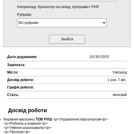
Наприклад: бухгалтер на склад, програміст PHP
Рубрика:
Дата додавання:
Зарплата:
Місто:
Ужгород
Досвід роботи:
1 рок. 7 міc.
Графік роботи:
Стать:
женский
Досвід роботи
Керівник магазину
ТОВ РУШ
<p>Управління персоналом</p>
<p>Робота в команді</p>
<p>Уміння аналізувати</p>
<p>Продаж</p>