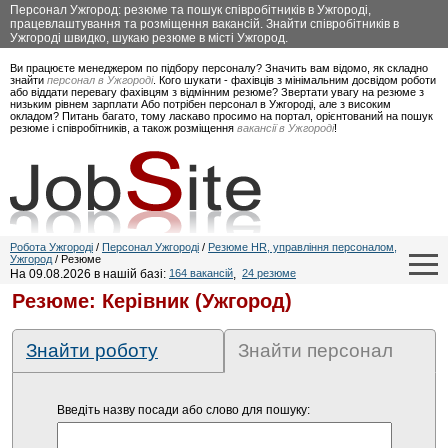
Персонал Ужгород: резюме та пошук співробітників в Ужгороді,
працевлаштування та розміщення вакансій. Знайти співробітників в
Ужгороді швидко, шукаю резюме в місті Ужгород.
Ви працюєте менеджером по підбору персоналу? Значить вам відомо, як складно
знайти
персонал в Ужгороді
. Кого шукати - фахівців з мінімальним досвідом роботи
або віддати перевагу фахівцям з відмінним резюме? Звертати увагу на резюме з
низьким рівнем зарплати Або потрібен персонал в Ужгороді, але з високим
окладом? Питань багато, тому ласкаво просимо на портал, орієнтований на пошук
резюме і співробітників, а також розміщення
вакансії в Ужгороді
!
Робота Ужгороді
/
Персонал Ужгороді
/
Резюме HR, управління персоналом,
Ужгород
/ Резюме
На 09.08.2026 в нашій базі:
164 вакансій
,
24 резюме
Резюме: Керівник (Ужгород)
Знайти роботу
Знайти персонал
Введіть назву посади або слово для пошуку: