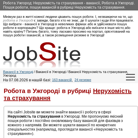
Робота Ужгород: Нерухомість та страхування - вакансії, Робота в Ужгороді.
Пошук роботи, пошук вакансій в рубриці Нерухомість та страхування.
Мінімум раз в житті кожної людини цікавить пошук роботи. І, незважаючи на те, що
робота в Ужгороді
є завжди, багато хто не знає, де її шукати і куди йти працювати.
Що вибрати - вакансії в Ужгороді в невеликих фірмах або ж здійснювати пошук
роботи в корпораціях? Що краще: робота в Ужгороді або виїхати в інше місто або
навіть країну? Питань багато, тому ласкаво просимо на портал, орієнтований на
пошук роботи і вакансій, а також розміщення резюме в Ужгороді!
Вакансії в Ужгороді
/ Вакансії в Ужгороді / Вакансії Нерухомість та страхування,
Ужгород
На 07.08.2026 в нашій базі:
163 вакансій
,
24 резюме
Робота в Ужгороді в рубриці
Нерухомість
та страхування
На сайті Jobsite ви можете знайти вакансії і роботу в сфері
Нерухомість та страхування
в Ужгороді. Ми пропонуємо якісний
пошук роботи і постійно оновлювану базу вакансій для фахівців з
кожного з напрямів. Ви можете шукати вакансії по конкретних
спеціальностях (наприклад, проглядати вакансії «Нерухомість та
страхування»).