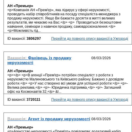
АН «Премьер»
<p>Компанія АН «Прем'єр», яка лідирує у сфері нерухомості,
проводить набір співробітників на посаду спеціаліста-менеджера з
продажу нерухомості. Якщо Ви бажаєте досягти в житті великих
результатів, ми чекаємо на Вас.</p> <p> Проводиться безкоштовне
навчання, семінари з навичок продажу, самовдосконалення.</p>
<p>Можливість гід...
ID вакансії:
3806297
Перейти до повного опису вакансії в Ужгороді
Вакансія:
Фахівець із продажу
нерухомості
АН «Премьер»
<p></p> <p>В агенції «Прем'єр» потрібен спеціаліст з роботи з
нерухомістю Малиновського та Київського району. Бажано з досвідом
роботи.</p> <p>У нас створено всі умови для успішної роботи:</p> <p>-
Велика реклама,</p> <p>- Юридична підтримка,</p> <p>- Затишний
офіс на Космонавтів 32,</p> &l...
ID вакансії:
3720111
Перейти до повного опису вакансії в Ужгороді
Вакансія:
Агент із продажу нерухомості
АН «Премьер»
<p>Агентство нерухомості «Прем'єр» повідомляє додатковий набір