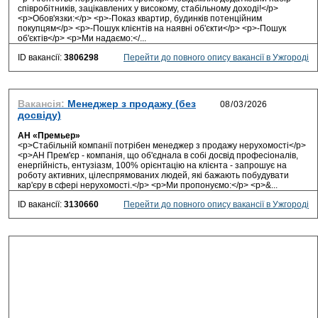
співробітників, зацікавлених у високому, стабільному доході!</p>
<p>Обов'язки:</p> <p>-Показ квартир, будинків потенційним
покупцям</p> <p>-Пошук клієнтів на наявні об'єкти</p> <p>-Пошук
об'єктів</p> <p>Ми надаємо:</...
ID вакансії:
3806298
Перейти до повного опису вакансії в Ужгороді
Вакансія:
Менеджер з продажу (без
досвіду)
АН «Премьер»
<p>Стабільній компанії потрібен менеджер з продажу нерухомості</p>
<p>АН Прем'єр - компанія, що об'єднала в собі досвід професіоналів,
енергійність, ентузіазм, 100% орієнтацію на клієнта - запрошує на
роботу активних, цілеспрямованих людей, які бажають побудувати
кар'єру в сфері нерухомості.</p> <p>Ми пропонуємо:</p> <p>&...
ID вакансії:
3130660
Перейти до повного опису вакансії в Ужгороді