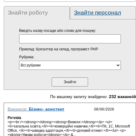
Знайти роботу
Знайти персонал
Введіть назву посади або слово для пошуку:
Приклад: бухгалтер на склад, програміст PHP
Рубрика:
По вашому запиту знайдено:
232 вакансій
Вакансія:
Бізнес- асистент
Ретевіа
<p><br /><strong></strong><strong>Вимоги:</strong></p> <ul>
<li>загальна освiта,</li><li>комерційнi навички,</li><li>ПК, 1С, Microsoft
Office, </li><li>швидка адаптація,</li><li>дiловий етикет.</li></ul> <p>
<strong>Умови роботи</strong>:</p> &...