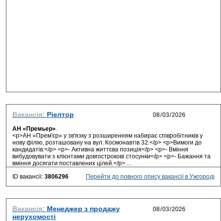
Вакансія:
Ріелтор
АН «Премьер»
<p>АН «Прем'єр» у зв'язку з розширенням набирає співробітників у
нову філію, розташовану на вул. Космонавтів 32.</p> <p>Вимоги до
кандидатів:</p> <p>- Активна життєва позиція</p> <p>- Вміння
вибудовувати з клієнтами довгострокові стосунки</p> <p>- Бажання та
вміння досягати поставлених цілей.</p> ...
ID вакансії:
3806296
Перейти до повного опису вакансії в Ужгороді
Вакансія:
Менеджер з продажу
нерухомості