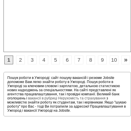
»
1
2
3
4
5
6
7
8
9
10
Пошук роботи в Ужгороді: сайт пошуку вакансій і резюме Jobsite
допоможе Вам легко знайти роботу в Ужгороді. Пошук роботи в
Ужгороді за ключовим словом і зарплатою, детальною статистикою
нових надходжень за спеціальностями. На сайті представлені як
агентства працевлаштування, так і провідні компанії. Великий банк
оголошень і
вакансії в рубриці Нерухомість та страхування
з
можливістю знайти роботу як студентам, так і керівникам. Якщо "шукаю
роботу" про Вас - тоді Ви потрапили за адресою! Працевлаштування в
Ужгород і вакансії Ужгороді на Jobsite.