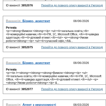
ID вакансії:
3852076
Перейти до повного опису вакансії в Ужгороді
Вакансія:
Бізнес- асистент
Ретевіа
<p><strong>Вимоги:</strong></p> <ul><li>загальна освiта,</li>
<li>комерційнI навички,</li><li>ПК, 1С, Microsoft Office, </li><li>швидка
адаптація,</li><li>дiловий етикет.</li></ul> <p><strong>Умови
роботи</strong>:</p> <ul><li>сучасний офiс,</li&...
ID вакансії:
3852075
Перейти до повного опису вакансії в Ужгороді
Вакансія:
Бізнес- асистент
Ретевіа
<p><br /><strong></strong><strong>Вимоги:</strong></p> <ul>
<li>загальна освiта,</li><li>комерційнi навички,</li><li>ПК, 1С, Microsoft
Office, </li><li>швидка адаптація,</li><li>дiловий етикет.</li></ul> <p>
<strong>Умови роботи</strong>:</p> &...
ID вакансії:
3852077
Перейти до повного опису вакансії в Ужгороді
Вакансія:
Агент з нерухомості