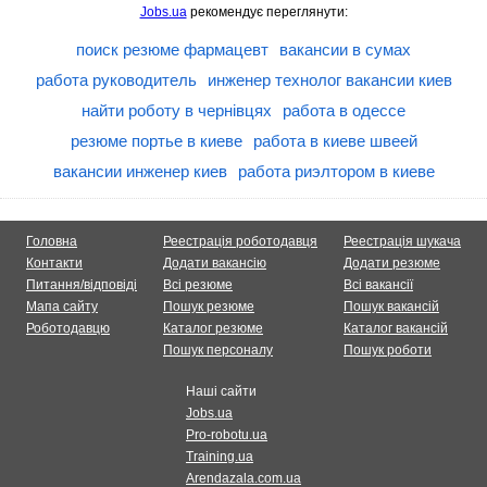
Jobs.ua
рекомендує переглянути:
поиск резюме фармацевт
вакансии в сумах
работа руководитель
инженер технолог вакансии киев
найти роботу в чернівцях
работа в одессе
резюме портье в киеве
работа в киеве швеей
вакансии инженер киев
работа риэлтором в киеве
Головна
Реестрація роботодавця
Реестрація шукача
Контакти
Додати вакансію
Додати резюме
Питання/відповіді
Всі резюме
Всі вакансії
Мапа сайту
Пошук резюме
Пошук вакансій
Роботодавцю
Каталог резюме
Каталог вакансій
Пошук персоналу
Пошук роботи
Наші сайти
Jobs.ua
Pro-robotu.ua
Training.ua
Arendazala.com.ua