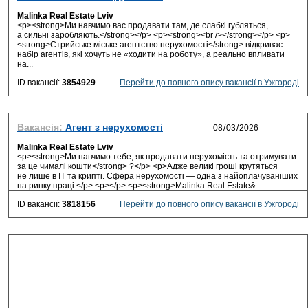
Malinka Real Estate Lviv
<p><strong>Ми навчимо вас продавати там, де слабкі губляться,
а сильні заробляють.</strong></p> <p><strong><br /></strong></p> <p>
<strong>Стрийське міське агентство нерухомості</strong> відкриває
набір агентів, які хочуть не «ходити на роботу», а реально впливати
на...
ID вакансії:
3854929
Перейти до повного опису вакансії в Ужгороді
Вакансія:
Агент з нерухомості
Malinka Real Estate Lviv
<p><strong>Ми навчимо тебе, як продавати нерухомість та отримувати
за це чималі кошти</strong> ?</p> <p>Адже великі гроші крутяться
не лише в IT та крипті. Сфера нерухомості — одна з найоплачуваніших
на ринку праці.</p> <p></p> <p><strong>Malinka Real Estate&...
ID вакансії:
3818156
Перейти до повного опису вакансії в Ужгороді