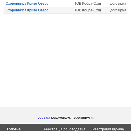
Охоронник в Криве Озеро
ТОВ Кобра-Схід
договірна
Охоронник в Криве Озеро
ТОВ Кобра-Схід
договірна
Jobs.ua
рекомендує переглянути:
Головна
Реестрація роботодавця
Реестрація шукача