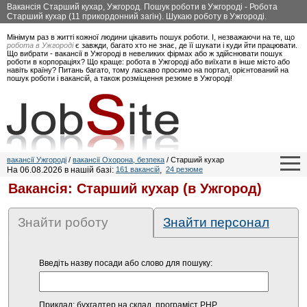
Вакансія Старший кухар, Ужгород. Пошук роботи в Ужгороді - Робота
Старший кухар (11 прикордонний загін). Шукаю роботу в Ужгороді.
Мінімум раз в житті кожної людини цікавить пошук роботи. І, незважаючи на те, що
робота в Ужгороді
є завжди, багато хто не знає, де її шукати і куди йти працювати.
Що вибрати - вакансії в Ужгороді в невеликих фірмах або ж здійснювати пошук
роботи в корпораціях? Що краще: робота в Ужгороді або виїхати в інше місто або
навіть країну? Питань багато, тому ласкаво просимо на портал, орієнтований на
пошук роботи і вакансій, а також розміщення резюме в Ужгороді!
вакансії Ужгороді
/
вакансії Охорона, безпека
/ Старший кухар
На 06.08.2026 в нашій базі:
161 вакансій
,
24 резюме
Вакансія: Старший кухар (в Ужгород)
Знайти роботу
Знайти персонал
Введіть назву посади або слово для пошуку:
Приклад: бухгалтер на склад, програміст PHP