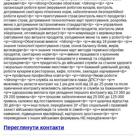
держави!</p> <p><strong>Основні обов‘язки: </strong></p> <p>•
організація роботи кухні (керування роботою кухарів, контроль
дотримання санітарно-гігієнічних норм, забезпечення безперебійної
роботи кухні)</p> <p>• приготування страв (контроль якості продуктів і
готових страв, дотримання технологічних карт приготування, розробка
меню з дотримання гастрономічних стандартів)</p> <p>• управління
запасами продуктів (замовлення та прийом продуктів, контроль умов
зберігання, оптимізація витрат)</p> <p>• комунікація з керівництвом
(звітування про витрати продуктів, узгодження меню та змін у роботі)</p>
<p><strong>Обов‘язкові вимоги: </strong></p> <p>• вік від 18 років</p> <p>•
знання технології приготування страв, основ балансу білків, жирів,
вуглеводів</p> <p>• знання технічних карт методів термічної обробки
продуктів, санітарних норм</p> <p>• вміння працювати з кухонним
обладнанням</p> <p>• вміння працювати у команді та слідувати
інструкціям</p> <p>• придатність до військової служби за станом здоров’я
і морально-психологічними якостями</p> <p>• бажаний цивільний досвід
роботи кухарем в ресторанах, кафе, готелях, закладах харчування</p>
<p>• профільна професійна освіта</p> <p><strong>Умови роботи:
</strong></p> <p>• служба за контрактом в лавах ДПСУ</p> <p>•
можливість укласти контракт на 1 рік для осіб від 18 до 25 років та після
закінчення контракту можливість звільнитися зі служби за бажанням</p>
<p>• одноразова виплата при укладенні першого контракту від 23 360 до
29 200 гривень</p> <p>• грошове забезпечення від 25 000 до 125 000
гривень залежно від поставленого завдання</p> <p>• щорічна відпустка
30 діб</p> <p>• інші пільги, передбачені ЗУ «Про соціальний і правовий
захист військовослужбовців та членів їх сімей»</p> <p>• можливості
навчання, підвищення кваліфікації, кар'єрного зростання</p> <p>•
переведення з інших військових формувань НЕ передбачене</p>
Переглянути контакти