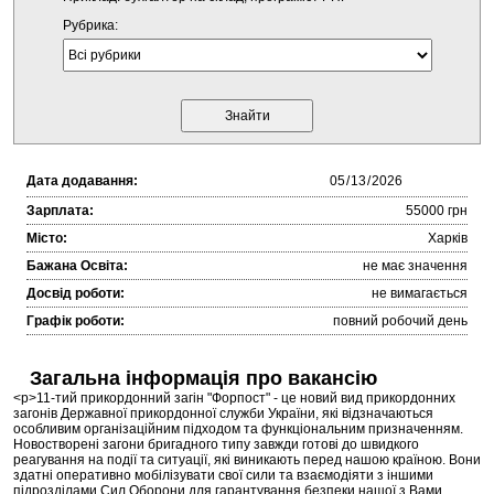
Рубрика:
Дата додавання:
Зарплата:
55000 грн
Місто:
Харків
Бажана Освіта:
не має значення
Досвід роботи:
не вимагається
Графік роботи:
повний робочий день
Загальна інформація про вакансію
<p>11-тий прикордонний загін "Форпост" - це новий вид прикордонних
загонів Державної прикордонної служби України, які відзначаються
особливим організаційним підходом та функціональним призначенням.
Новостворені загони бригадного типу завжди готові до швидкого
реагування на події та ситуації, які виникають перед нашою країною. Вони
здатні оперативно мобілізувати свої сили та взаємодіяти з іншими
підрозділами Сил Оборони для гарантування безпеки нашої з Вами