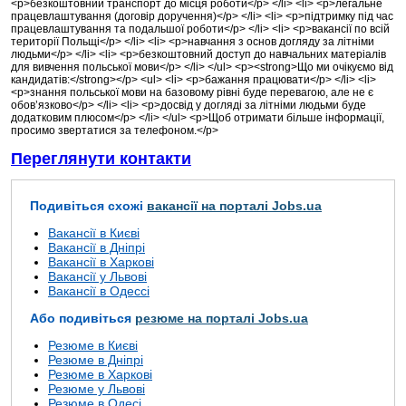
<p>безкоштовний транспорт до місця роботи</p> </li> <li> <p>легальне
працевлаштування (договір доручення)</p> </li> <li> <p>підтримку під час
працевлаштування та подальшої роботи</p> </li> <li> <p>вакансії по всій
території Польщі</p> </li> <li> <p>навчання з основ догляду за літніми
людьми</p> </li> <li> <p>безкоштовний доступ до навчальних матеріалів
для вивчення польської мови</p> </li> </ul> <p><strong>Що ми очікуємо від
кандидатів:</strong></p> <ul> <li> <p>бажання працювати</p> </li> <li>
<p>знання польської мови на базовому рівні буде перевагою, але не є
обов’язково</p> </li> <li> <p>досвід у догляді за літніми людьми буде
додатковим плюсом</p> </li> </ul> <p>Щоб отримати більше інформації,
просимо звертатися за телефоном.</p>
Переглянути контакти
Подивіться схожі
вакансії на порталі Jobs.ua
Вакансії в Києві
Вакансії в Дніпрі
Вакансії в Харкові
Вакансії у Львові
Вакансії в Одессі
Або подивіться
резюме на порталі Jobs.ua
Резюме в Києві
Резюме в Дніпрі
Резюме в Харкові
Резюме у Львові
Резюме в Одесі