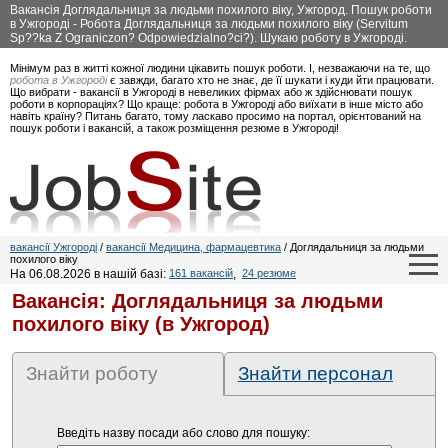
Вакансія Доглядальниця за людьми похилого віку, Ужгород. Пошук роботи
в Ужгороді - Робота Доглядальниця за людьми похилого віку (Servitum
Sp??ka Z Ograniczon? Odpowiedzialno?ci?). Шукаю роботу в Ужгороді.
Мінімум раз в житті кожної людини цікавить пошук роботи. І, незважаючи на те, що
робота в Ужгороді
є завжди, багато хто не знає, де її шукати і куди йти працювати.
Що вибрати - вакансії в Ужгороді в невеликих фірмах або ж здійснювати пошук
роботи в корпораціях? Що краще: робота в Ужгороді або виїхати в інше місто або
навіть країну? Питань багато, тому ласкаво просимо на портал, орієнтований на
пошук роботи і вакансій, а також розміщення резюме в Ужгороді!
вакансії Ужгороді
/
вакансії Медицина, фармацевтика
/ Доглядальниця за людьми
похилого віку
На 06.08.2026 в нашій базі:
161 вакансій
,
24 резюме
Вакансія: Доглядальниця за людьми
похилого віку (в Ужгород)
Знайти роботу
Знайти персонал
Введіть назву посади або слово для пошуку: