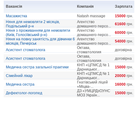
Вакансія
Компанія
Зарплата
Масажистка
Natash massage
15000
грн.
Няня для немовляти 2 місяців,
Агентство
61600
грн.
Подільський р-н
домашнего персо...
Няня з проживанням для немовляти
Агентство
60000
грн.
(Київ, Голосіївський р-н)
домашнего персо...
Няня на повну занятість для дівчинки 6
Агентство
54000
грн.
місяців, Печерськ
домашнего персо...
Октава,
Асистент стоматолога
договірна
стоматология
Октава,
Асистент стоматолога
договірна
стоматология
КНП «ЦПМСД № 1
Медична сестра загальної практики
15000
грн.
Дарницьког...
КНП «ЦПМСД № 1
Сімейний лікар
20000
грн.
Дарницьког...
Гнатівський ліцей
Медична сестра
16000
грн.
«Міцва-...
ДЗ «УМЦРДзОУНС
Дефектолог-логопед
15000
грн.
МОЗ Україн...