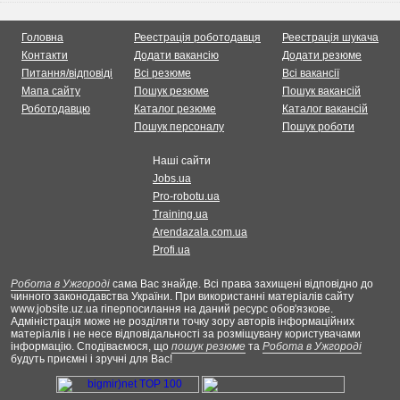
Головна
Реестрація роботодавця
Реестрація шукача
Контакти
Додати вакансію
Додати резюме
Питання/відповіді
Всі резюме
Всі вакансії
Мапа сайту
Пошук резюме
Пошук вакансій
Роботодавцю
Каталог резюме
Каталог вакансій
Пошук персоналу
Пошук роботи
Наші сайти
Jobs.ua
Pro-robotu.ua
Training.ua
Arendazala.com.ua
Profi.ua
Робота в Ужгороді
сама Вас знайде. Всі права захищені відповідно до
чинного законодавства України. При використанні матеріалів сайту
www.jobsite.uz.ua гіперпосилання на даний ресурс обов'язкове.
Адміністрація може не розділяти точку зору авторів інформаційних
матеріалів і не несе відповідальності за розміщувану користувачами
інформацію. Сподіваємося, що
пошук резюме
та
Робота в Ужгороді
будуть приємні і зручні для Вас!