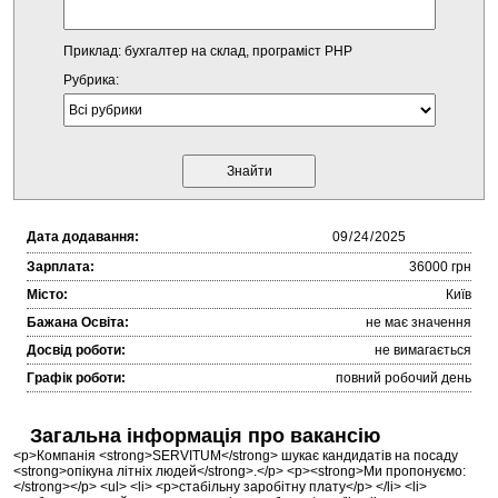
Приклад: бухгалтер на склад, програміст PHP
Рубрика:
Дата додавання:
Зарплата:
36000 грн
Місто:
Київ
Бажана Освіта:
не має значення
Досвід роботи:
не вимагається
Графік роботи:
повний робочий день
Загальна інформація про вакансію
<p>Компанія <strong>SERVITUM</strong> шукає кандидатів на посаду
<strong>опікуна літніх людей</strong>.</p> <p><strong>Ми пропонуємо:
</strong></p> <ul> <li> <p>стабільну заробітну плату</p> </li> <li>