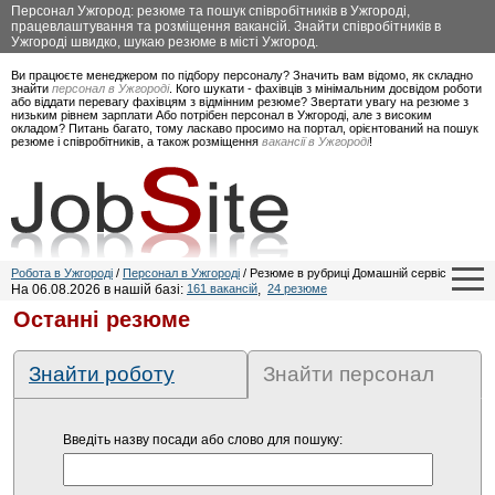
Персонал Ужгород: резюме та пошук співробітників в Ужгороді,
працевлаштування та розміщення вакансій. Знайти співробітників в
Ужгороді швидко, шукаю резюме в місті Ужгород.
Ви працюєте менеджером по підбору персоналу? Значить вам відомо, як складно
знайти
персонал в Ужгороді
. Кого шукати - фахівців з мінімальним досвідом роботи
або віддати перевагу фахівцям з відмінним резюме? Звертати увагу на резюме з
низьким рівнем зарплати Або потрібен персонал в Ужгороді, але з високим
окладом? Питань багато, тому ласкаво просимо на портал, орієнтований на пошук
резюме і співробітників, а також розміщення
вакансії в Ужгороді
!
Робота в Ужгороді
/
Персонал в Ужгороді
/ Резюме в рубриці Домашній сервіс
На 06.08.2026 в нашій базі:
161 вакансій
,
24 резюме
Останні резюме
Знайти роботу
Знайти персонал
Введіть назву посади або слово для пошуку: