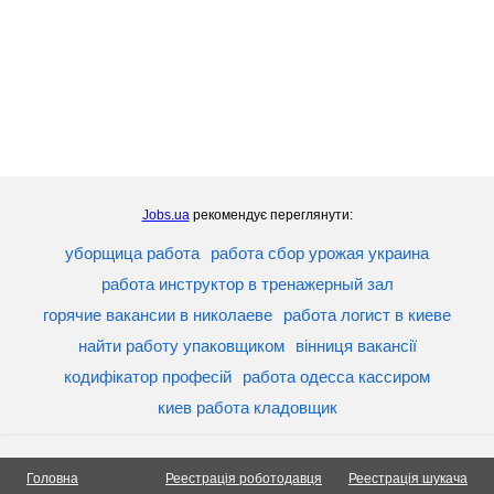
Jobs.ua
рекомендує переглянути:
уборщица работа
работа сбор урожая украина
работа инструктор в тренажерный зал
горячие вакансии в николаеве
работа логист в киеве
найти работу упаковщиком
вінниця вакансії
кодифікатор професій
работа одесса кассиром
киев работа кладовщик
Головна
Реестрація роботодавця
Реестрація шукача