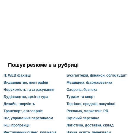
Пошук резюме в в рубриці
IT, WEB фахівці
Бухгалтерія, фінанси, облік/аудит
Видавництво, поліграфія
Медицина, фармацевтика
Нерухомість та страхування
Охорона, безпека
Будівництво, архітектура
Туризм та спорт
Дизайн, творчість
Торгівля, продажі, закупівлі
Транспорт, автосервіс
Реклама, маркетинг, PR
HR, управління персоналом
Офісний персонал
Інші пропозиції
Логістика, доставка, склад
Ресторанний бізнес, кулінарія
Наука, освіта, переклади