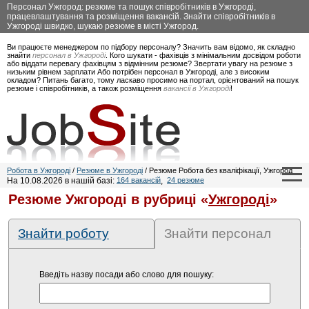
Персонал Ужгород: резюме та пошук співробітників в Ужгороді,
працевлаштування та розміщення вакансій. Знайти співробітників в
Ужгороді швидко, шукаю резюме в місті Ужгород.
Ви працюєте менеджером по підбору персоналу? Значить вам відомо, як складно
знайти
персонал в Ужгороді
. Кого шукати - фахівців з мінімальним досвідом роботи
або віддати перевагу фахівцям з відмінним резюме? Звертати увагу на резюме з
низьким рівнем зарплати Або потрібен персонал в Ужгороді, але з високим
окладом? Питань багато, тому ласкаво просимо на портал, орієнтований на пошук
резюме і співробітників, а також розміщення
вакансії в Ужгороді
!
Робота в Ужгороді
/
Резюме в Ужгороді
/ Резюме Робота без кваліфікації, Ужгород
На 10.08.2026 в нашій базі:
164 вакансій
,
24 резюме
Резюме Ужгороді в рубриці «
Ужгороді
»
Знайти роботу
Знайти персонал
Введіть назву посади або слово для пошуку: