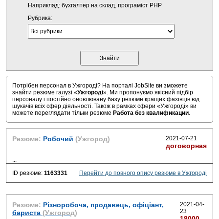
Наприклад: бухгалтер на склад, програміст PHP
Рубрика:
Потрібен персонал в Ужгороді? На порталі JobSite ви зможете
знайти резюме галузі «
Ужгороді
». Ми пропонуємо якісний підбір
персоналу і постійно оновлювану базу резюме кращих фахівців від
шукачів всіх сфер діяльності. Також в рамках сфери «Ужгороді» ви
можете переглядати тільки резюме
Работа без квалификации
.
Резюме:
Робочий
(Ужгород)
2021-07-21
договорная
...
ID резюме:
1163331
Перейти до повного опису резюме в Ужгороді
Резюме:
Різноробоча, продавець, офіціант,
2021-04-
23
бариста
(Ужгород)
18000