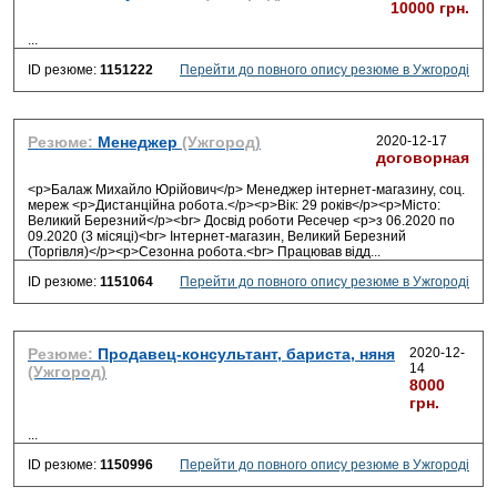
10000 грн.
...
ID резюме:
1151222
Перейти до повного опису резюме в Ужгороді
Резюме:
Менеджер
(Ужгород)
2020-12-17
договорная
<p>Балаж Михайло Юрійович</p> Менеджер інтернет-магазину, соц.
мереж <p>Дистанційна робота.</p><p>Вік: 29 років</p><p>Місто:
Великий Березний</p><br> Досвід роботи Ресечер <p>з 06.2020 по
09.2020 (3 місяці)<br> Інтернет-магазин, Великий Березний
(Торгівля)</p><p>Сезонна робота.<br> Працював відд
...
ID резюме:
1151064
Перейти до повного опису резюме в Ужгороді
Резюме:
Продавец-консультант, бариста, няня
2020-12-
14
(Ужгород)
8000
грн.
...
ID резюме:
1150996
Перейти до повного опису резюме в Ужгороді