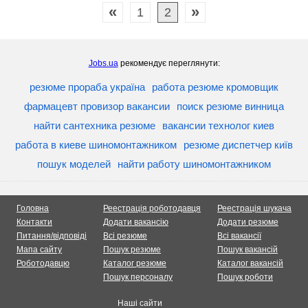
«
»
1
2
Jobs.ua
рекомендує переглянути:
резюме прораба україна
работа резюме кромовщик
фармацевт провизор вакансии
поиск резюме винница
найти сантехника резюме
вакансии технолог киев
работа в киеве шиномонтажником
резюме диспетчер київ
пошук моделей
найти работу шиномонтажником
Головна
Реестрація роботодавця
Реестрація шукача
Контакти
Додати вакансію
Додати резюме
Питання/відповіді
Всі резюме
Всі вакансії
Мапа сайту
Пошук резюме
Пошук вакансій
Роботодавцю
Каталог резюме
Каталог вакансій
Пошук персоналу
Пошук роботи
Наші сайти