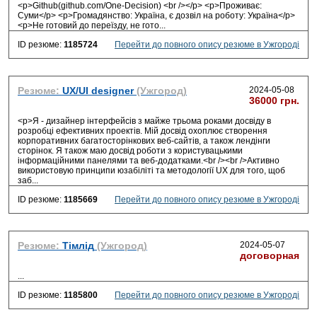
<p>Github(github.com/One-Decision) <br /></p> <p>Проживає:
Суми</p> <p>Громадянство: Україна, є дозвіл на роботу: Україна</p>
<p>Не готовий до переїзду, не гото
...
ID резюме:
1185724
Перейти до повного опису резюме в Ужгороді
Резюме:
UX/UI designer
(Ужгород)
2024-05-08
36000 грн.
<p>Я - дизайнер інтерфейсів з майже трьома роками досвіду в
розробці ефективних проектів. Мій досвід охоплює створення
корпоративних багатосторінкових веб-сайтів, а також лендінги
сторінок. Я також маю досвід роботи з користувацькими
інформаційними панелями та веб-додатками.<br /><br />Активно
використовую принципи юзабіліті та методології UX для того, щоб
заб
...
ID резюме:
1185669
Перейти до повного опису резюме в Ужгороді
Резюме:
Тімлід
(Ужгород)
2024-05-07
договорная
...
ID резюме:
1185800
Перейти до повного опису резюме в Ужгороді