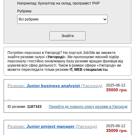
Наприклад: бухгалтер на склад, програміст PHP
Рубрика:
Потрібен персонал в Ужгороді? На порталі JobSite ви зможете
знайти резюме галузі «
Ужгороді
». Ми пропонуємо якісний підбір
персоналу і постійно оновлювану базу резюме кращих фахівців від
шукачів всіх сфер діяльності. Також в рамках сфери «Ужгороді» ви
можете переглядати тільки резюме
IT, WEB специалисты
.
Резюме:
Junior business analysist
(Ужгород)
2025-06-12
35000 грн.
...
ID резюме:
1187343
Перейти до повного опису резюме в Ужгороді
Резюме:
Junior project manager
(Ужгород)
2025-06-12
35000 грн.