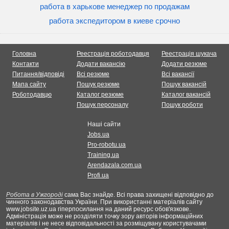
работа в харькове менеджер по продажам
работа экспедитором в киеве срочно
Головна
Реестрація роботодавця
Реестрація шукача
Контакти
Додати вакансію
Додати резюме
Питання/відповіді
Всі резюме
Всі вакансії
Мапа сайту
Пошук резюме
Пошук вакансій
Роботодавцю
Каталог резюме
Каталог вакансій
Пошук персоналу
Пошук роботи
Наші сайти
Jobs.ua
Pro-robotu.ua
Training.ua
Arendazala.com.ua
Profi.ua
Робота в Ужгороді
сама Вас знайде. Всі права захищені відповідно до
чинного законодавства України. При використанні матеріалів сайту
www.jobsite.uz.ua гіперпосилання на даний ресурс обов'язкове.
Адміністрація може не розділяти точку зору авторів інформаційних
матеріалів і не несе відповідальності за розміщувану користувачами