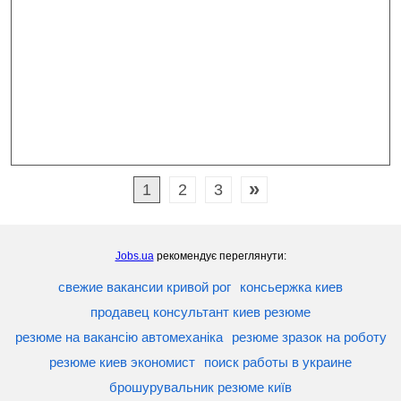
»
1
2
3
Jobs.ua
рекомендує переглянути:
свежие вакансии кривой рог
консьержка киев
продавец консультант киев резюме
резюме на вакансію автомеханіка
резюме зразок на роботу
резюме киев экономист
поиск работы в украине
брошурувальник резюме київ