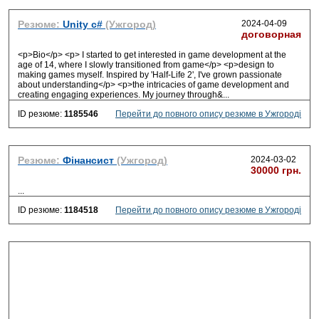
Резюме:
Unity c#
(Ужгород)
2024-04-09
договорная
<p>Bio</p> <p> I started to get interested in game development at the
age of 14, where I slowly transitioned from game</p> <p>design to
making games myself. Inspired by 'Half-Life 2', I've grown passionate
about understanding</p> <p>the intricacies of game development and
creating engaging experiences. My journey through&
...
ID резюме:
1185546
Перейти до повного опису резюме в Ужгороді
Резюме:
Фінансист
(Ужгород)
2024-03-02
30000 грн.
...
ID резюме:
1184518
Перейти до повного опису резюме в Ужгороді