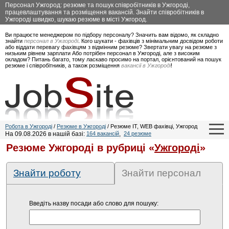
Персонал Ужгород: резюме та пошук співробітників в Ужгороді,
працевлаштування та розміщення вакансій. Знайти співробітників в
Ужгороді швидко, шукаю резюме в місті Ужгород.
Ви працюєте менеджером по підбору персоналу? Значить вам відомо, як складно
знайти
персонал в Ужгороді
. Кого шукати - фахівців з мінімальним досвідом роботи
або віддати перевагу фахівцям з відмінним резюме? Звертати увагу на резюме з
низьким рівнем зарплати Або потрібен персонал в Ужгороді, але з високим
окладом? Питань багато, тому ласкаво просимо на портал, орієнтований на пошук
резюме і співробітників, а також розміщення
вакансії в Ужгороді
!
Робота в Ужгороді
/
Резюме в Ужгороді
/ Резюме IT, WEB фахівці, Ужгород
На 09.08.2026 в нашій базі:
164 вакансій
,
24 резюме
Резюме Ужгороді в рубриці «
Ужгороді
»
Знайти роботу
Знайти персонал
Введіть назву посади або слово для пошуку: