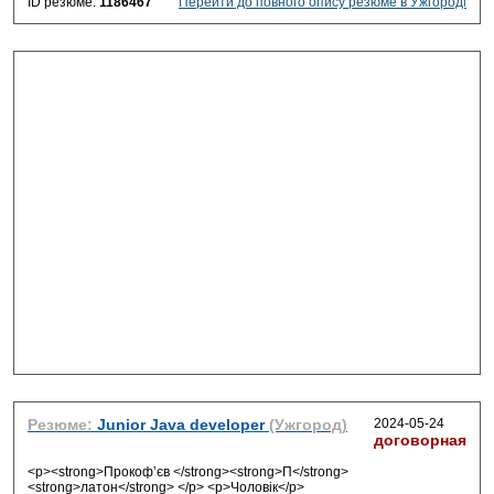
ID резюме:
1186467
Перейти до повного опису резюме в Ужгороді
Резюме:
Junior Java developer
(Ужгород)
2024-05-24
договорная
<p><strong>Прокоф’єв </strong><strong>П</strong>
<strong>латон</strong> </p> <p>Чоловік</p>