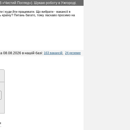
ТОВ «Чистий Погляд»). Шукаю роботу в Ужгороді.
ти і куди йти працювати. Що вибрати - вакансії в
ть країну? Питань багато, тому ласкаво просимо на
а 08.08.2026 в нашій базі:
163 вакансій
,
24 резюме
н