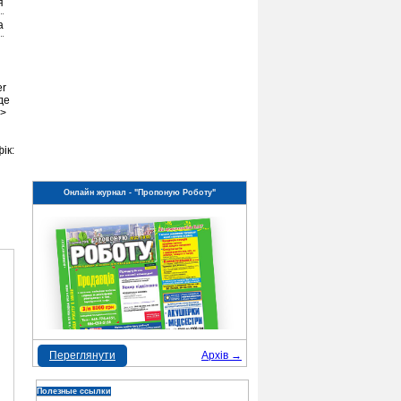
я
а
er
де
g>
ік:
Онлайн журнал - "Пропоную Роботу"
Переглянути
Архів →
Полезные ссылки