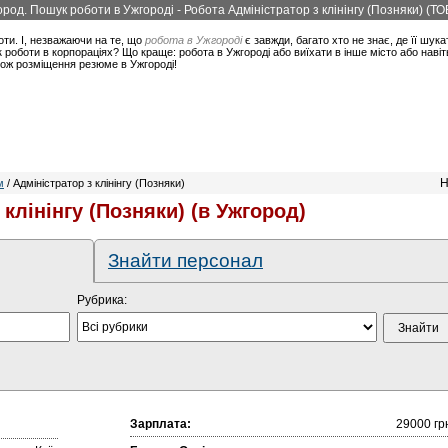
город. Пошук роботи в Ужгороді - Робота Адміністратор з клінінгу (Позняки) (
оти. І, незважаючи на те, що
робота в Ужгороді
є завжди, багато хто не знає, де її шука
 роботи в корпораціях? Що краще: робота в Ужгороді або виїхати в інше місто або наві
акож розміщення резюме в Ужгороді!
Н
м
/ Адміністратор з клінінгу (Позняки)
 клінінгу (Позняки) (в Ужгород)
Знайти персонал
Рубрика:
Зарплата:
29000 гр