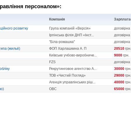
управління персоналом»:
Компанія
Зарплата
ційного розвитку
Група компаній «Версія»
договірна
Ірпінська філія ДНП «Інст...
договірна
"Біла-ромашка"
договірна
ипа (жильё)
ФОП Харлашкина А. П
20510
грн
Київське учбово-виробниче...
9000
грн.
FZS
договірна
обліку
Рекрутинговое агентство А...
30000
грн
ТОВ «Чистий Погляд»
29000
грн
Агенція управлінських ріш...
40000
грн
во)
OBC
65000
грн