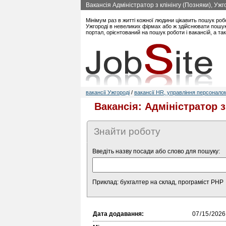
Вакансія Адміністратор з клінінгу (Позняки), Уж
Мінімум раз в житті кожної людини цікавить пошук роб
Ужгороді в невеликих фірмах або ж здійснювати пошук
портал, орієнтований на пошук роботи і вакансій, а т
вакансії Ужгороді
/
вакансії HR, управління персонало
Вакансія: Адміністратор з
Знайти роботу
Введіть назву посади або слово для пошуку:
Приклад: бухгалтер на склад, програміст PHP
Дата додавання: