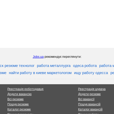
Jobs.ua
рекомендує переглянути:
ск резюме технолог
работа металлурга
одеса робота
работа 
зюме
найти работу в киеве маркетологом
ищу работу одесса
р
Реестрація роботодавця
Реестрація шукача
Додати вакансію
Додати резюме
Всі резюме
Всі вакансії
Пошук резюме
Пошук вакансій
Каталог резюме
Каталог вакансій