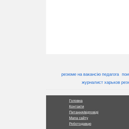
резюме на вакансію педагога
пои
журналист харьков ре
Головна
Контакти
Питання/відповіді
Мапа сайту
Роботодавцю