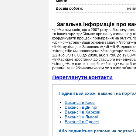
Місто:
Досвід роботи:
не в
Загальна інформація про ва
<p>Ми компанія, що з 2007 року забезпечує чист
та інших.</p> <p>Більше про нашу компанію у в
координувати процеси прибирання на об'єкті, пр
</p> <p><strong>Ваші основні задачі:</strong></
<li>Комунікація з Замовником;</li><li>Ведення о
<strong>Що ми пропонуємо:</strong></p> <ul><li
2/2 або 3/3 з 8:00 до 20:00, або з 7:00 до 19:00<
<li>Кар'єрне зростання до старшого менеджера в
<strong>Нам важливо, щоб ви</strong> мали ба
резюме та найближчим часом ми з вами зв’яжемо
Переглянути контакти
Подивіться схожі
вакансії на порта
Вакансії в Києві
Вакансії в Дніпрі
Вакансії в Харкові
Вакансії у Львові
Вакансії в Одессі
Або подивіться
резюме на порталі 