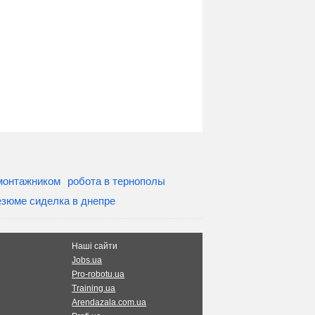
монтажником
робота в тернополы
езюме сиделка в днепре
Наші сайти
Jobs.ua
Pro-robotu.ua
Training.ua
Arendazala.com.ua