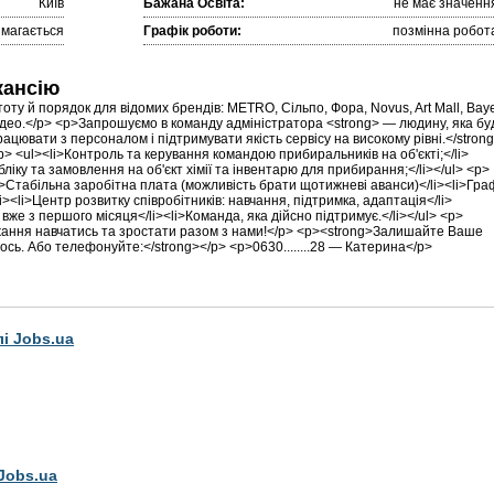
Київ
Бажана Освіта:
не має значенн
имагається
Графік роботи:
позмінна робот
кансію
оту й порядок для відомих брендів: METRO, Сільпо, Фора, Novus, Art Mall, Bay
ідео.</p> <p>Запрошуємо в команду адміністратора <strong> — людину, яка бу
ацювати з персоналом і підтримувати якість сервісу на високому рівні.</stron
p> <ul><li>Контроль та керування командою прибиральників на об'єкті;</li>
бліку та замовлення на об'єкт хімії та інвентарю для прибирання;</li></ul> <p>
>Стабільна заробітна плата (можливість брати щотижневі аванси)</li><li>Граф
/li><li>Центр розвитку співробітників: навчання, підтримка, адаптація</li>
же з першого місяця</li><li>Команда, яка дійсно підтримує.</li></ul> <p>
жання навчатись та зростати разом з нами!</p> <p><strong>Залишайте Ваше
сь. Або телефонуйте:</strong></p> <p>0630........28 — Катерина</p>
лі Jobs.ua
Jobs.ua