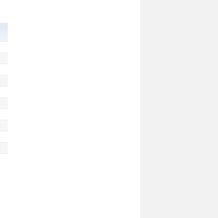
.
.
.
.
.