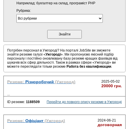
Наприклад: бухгалтер на склад, програміст PHP
Рубрика:
Потрібен персонал в Ужгороді? На порталі JobSite ви зможете
знайти резюме галузі «
Ужгороді
». Ми пропонуємо якісний підбір
персоналу і постійно оновлювану базу резюме кращих фахівців від
шукачів всіх сфер діяльності. Також в рамках сфери «Ужгороді» ви
можете переглядати тільки резюме
Работа без квалификации
.
Резюме:
Різноробочий
(Ужгород)
2025-05-02
20000 грн.
...
ID резюме:
1188509
Перейти до повного опису резюме в Ужгороді
Резюме:
Офіціант
(Ужгород)
2024-06-21
договорная