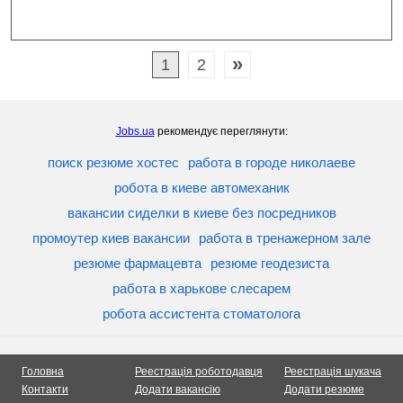
»
1
2
Jobs.ua
рекомендує переглянути:
поиск резюме хостес
работа в городе николаеве
робота в киеве автомеханик
вакансии сиделки в киеве без посредников
промоутер киев вакансии
работа в тренажерном зале
резюме фармацевта
резюме геодезиста
работа в харькове слесарем
робота ассистента стоматолога
Головна
Реестрація роботодавця
Реестрація шукача
Контакти
Додати вакансію
Додати резюме