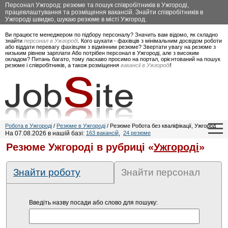
Персонал Ужгород: резюме та пошук співробітників в Ужгороді,
працевлаштування та розміщення вакансій. Знайти співробітників в
Ужгороді швидко, шукаю резюме в місті Ужгород.
Ви працюєте менеджером по підбору персоналу? Значить вам відомо, як складно
знайти
персонал в Ужгороді
. Кого шукати - фахівців з мінімальним досвідом роботи
або віддати перевагу фахівцям з відмінним резюме? Звертати увагу на резюме з
низьким рівнем зарплати Або потрібен персонал в Ужгороді, але з високим
окладом? Питань багато, тому ласкаво просимо на портал, орієнтований на пошук
резюме і співробітників, а також розміщення
вакансії в Ужгороді
!
Робота в Ужгороді
/
Резюме в Ужгороді
/ Резюме Робота без кваліфікації, Ужгород
На 07.08.2026 в нашій базі:
163 вакансій
,
24 резюме
Резюме Ужгороді в рубриці «
Ужгороді
»
Знайти роботу
Знайти персонал
Введіть назву посади або слово для пошуку: