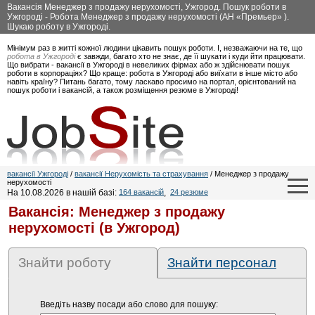
Вакансія Менеджер з продажу нерухомості, Ужгород. Пошук роботи в
Ужгороді - Робота Менеджер з продажу нерухомості (АН «Премьер» ).
Шукаю роботу в Ужгороді.
Мінімум раз в житті кожної людини цікавить пошук роботи. І, незважаючи на те, що
робота в Ужгороді
є завжди, багато хто не знає, де її шукати і куди йти працювати.
Що вибрати - вакансії в Ужгороді в невеликих фірмах або ж здійснювати пошук
роботи в корпораціях? Що краще: робота в Ужгороді або виїхати в інше місто або
навіть країну? Питань багато, тому ласкаво просимо на портал, орієнтований на
пошук роботи і вакансій, а також розміщення резюме в Ужгороді!
вакансії Ужгороді
/
вакансії Нерухомість та страхування
/ Менеджер з продажу
нерухомості
На 10.08.2026 в нашій базі:
164 вакансій
,
24 резюме
Вакансія: Менеджер з продажу
нерухомості (в Ужгород)
Знайти роботу
Знайти персонал
Введіть назву посади або слово для пошуку: