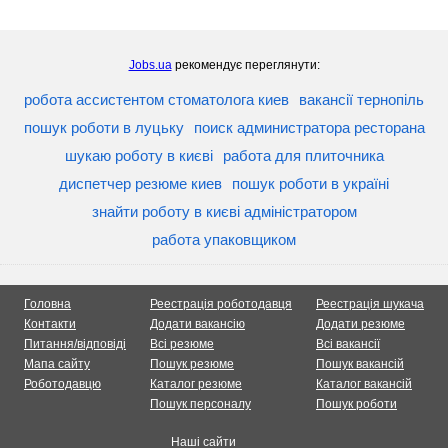
Jobs.ua
рекомендує переглянути:
робота ассистентом стоматолога киев
вакансії тернопіль
пошук роботи в луцьку
поиск администратора ресторана
шукаю роботу в києві
работа для плиточника
диспетчер резюме киев
пошук роботи в україні
знайти роботу в києві адміністратором
работа упаковщиком
Головна
Реестрація роботодавця
Реестрація шукача
Контакти
Додати вакансію
Додати резюме
Питання/відповіді
Всі резюме
Всі вакансії
Мапа сайту
Пошук резюме
Пошук вакансій
Роботодавцю
Каталог резюме
Каталог вакансій
Пошук персоналу
Пошук роботи
Наші сайти