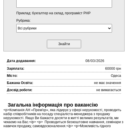
Приклад: бухгалтер на склад, програміст PHP
Рубрика:
Дата додавання:
Зарплата:
60000 грн
Місто:
Одеса
Бажана Освіта:
не має значення
Досвід роботи:
не вимагається
Загальна інформація про вакансію
<p>Компанія АН «Прем'єр», яка лідирує у сфері нерухомості, проводить
набір співробітників на посаду спеціаліста-менеджера з продажу
нерухомості. Якщо Ви бажаєте досягти в житті великих результатів, ми
чекаємо на Вас.</p> <p> Проводиться безкоштовне навчання, семінари з
навичок продажу, самовдосконалення.</p> <p>Можливість гідного