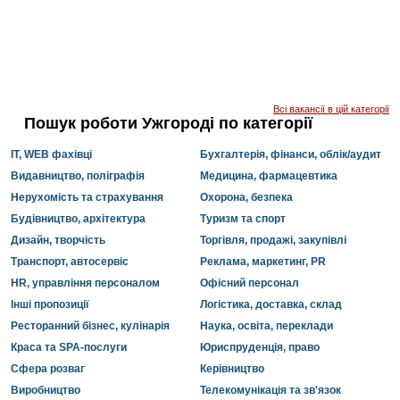
Всі вакансії в цій категорії
Пошук роботи Ужгороді по категорії
IT, WEB фахівці
Бухгалтерія, фінанси, облік/аудит
Видавництво, поліграфія
Медицина, фармацевтика
Нерухомість та страхування
Охорона, безпека
Будівництво, архітектура
Туризм та спорт
Дизайн, творчість
Торгівля, продажі, закупівлі
Транспорт, автосервіс
Реклама, маркетинг, PR
HR, управління персоналом
Офісний персонал
Інші пропозиції
Логістика, доставка, склад
Ресторанний бізнес, кулінарія
Наука, освіта, переклади
Краса та SPA-послуги
Юриспруденція, право
Сфера розваг
Керівництво
Виробництво
Телекомунікація та зв'язок