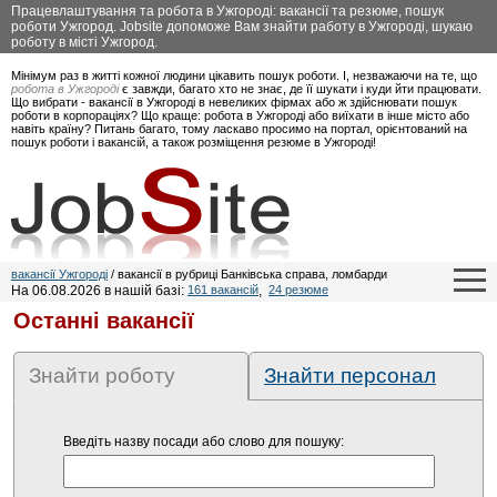
Працевлаштування та робота в Ужгороді: вакансії та резюме, пошук
роботи Ужгород. Jobsite допоможе Вам знайти работу в Ужгороді, шукаю
роботу в місті Ужгород.
Мінімум раз в житті кожної людини цікавить пошук роботи. І, незважаючи на те, що
робота в Ужгороді
є завжди, багато хто не знає, де її шукати і куди йти працювати.
Що вибрати - вакансії в Ужгороді в невеликих фірмах або ж здійснювати пошук
роботи в корпораціях? Що краще: робота в Ужгороді або виїхати в інше місто або
навіть країну? Питань багато, тому ласкаво просимо на портал, орієнтований на
пошук роботи і вакансій, а також розміщення резюме в Ужгороді!
вакансії Ужгороді
/ вакансії в рубриці Банківська справа, ломбарди
На 06.08.2026 в нашій базі:
161 вакансій
,
24 резюме
Останні вакансії
Знайти роботу
Знайти персонал
Введіть назву посади або слово для пошуку: