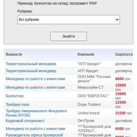
Приклад: бухгалтер на склад, програміст PHP
Рубрика:
Вакансія
Компанія
Зарплата
Территориальный менеджер
"АПТ Кредит"
договірна
Территориальный менеджер
АПТ Кредит
договірна
ООО МФК "Русские
Менеджер по работе с клиентами
8000
грн
деньги "
15000
Менеджер по работе с клиентами
Микрозайм-СТ
грн
15000
Бухгалтер
ООО "ЕВРОГЛАС"
грн
12500
Трейдер nyse
Dope Traders
грн
Трейдер Американского Фондового
United Invest
11500
грн
Рынка (NYSE)
Кадровый специалист
ОптПром
договірна
??"Брокерский дом
Менеджер по работе с клиентами
6000
грн
"ОТКРЫТ...
Руководитель офиса брокерской
??"Брокерский дом