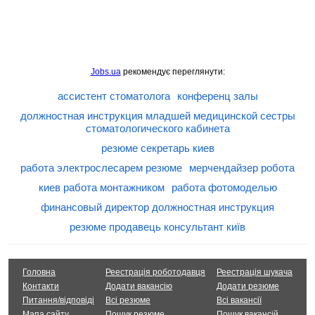
Jobs.ua
рекомендує переглянути:
ассистент стоматолога
конференц залы
должностная инструкция младшей медицинской сестры
стоматологического кабинета
резюме секретарь киев
работа электрослесарем резюме
мерчендайзер робота
киев работа монтажником
работа фотомоделью
финансовый директор должностная инструкция
резюме продавець консультант київ
Головна
Реестрація роботодавця
Реестрація шукача
Контакти
Додати вакансію
Додати резюме
Питання/відповіді
Всі резюме
Всі вакансії
Мапа сайту
Пошук резюме
Пошук вакансій