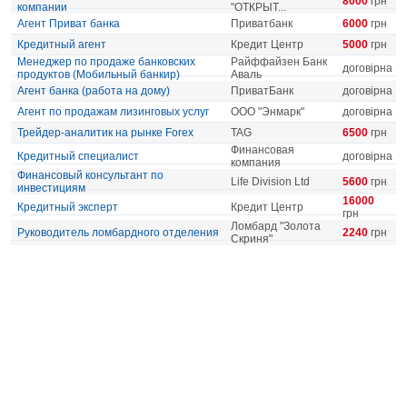
8000
грн
компании
"ОТКРЫТ...
Агент Приват банка
Приватбанк
6000
грн
Кредитный агент
Кредит Центр
5000
грн
Менеджер по продаже банковских
Райффайзен Банк
договірна
продуктов (Мобильный банкир)
Аваль
Агент банка (работа на дому)
ПриватБанк
договірна
Агент по продажам лизинговых услуг
ООО "Энмарк"
договірна
Трейдер-аналитик на рынке Forex
TAG
6500
грн
Финансовая
Кредитный специалист
договірна
компания
Финансовый консультант по
Life Division Ltd
5600
грн
инвестициям
16000
Кредитный эксперт
Кредит Центр
грн
Ломбард "Золота
Руководитель ломбардного отделения
2240
грн
Скриня"