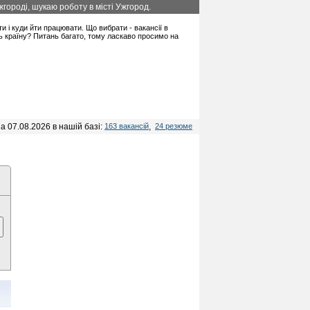
городі, шукаю роботу в місті Ужгород.
ти і куди йти працювати. Що вибрати - вакансії в
ть країну? Питань багато, тому ласкаво просимо на
а 07.08.2026 в нашій базі:
163 вакансій
,
24 резюме