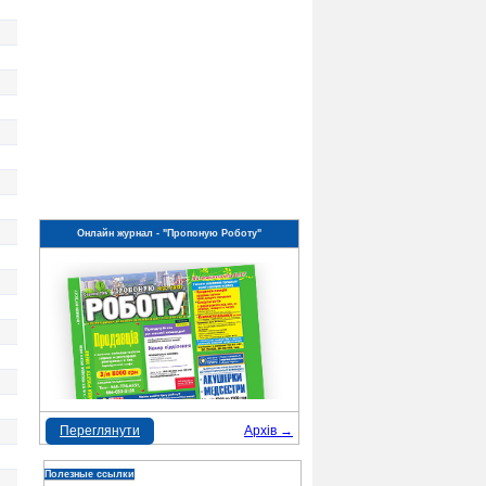
Онлайн журнал - "Пропоную Роботу"
Переглянути
Архів →
Полезные ссылки