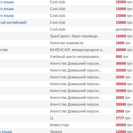
го языка
Сool.club
15000
грн
го языка
Сool.club
15000
грн
го языка
Сool.club
15000
грн
тый английский)
Сool.club
15000
грн
Сool.club
договірна
ТранСкрипт, бюро переводо...
10000
грн
Агенство знакомств
1000
грн
тство
ВАЛЕНСИЯ, международное а...
26000
грн
Учебный центр непрерывног...
500
грн
Агентство Домашний персон...
36000
грн
Агентство Домашний персон...
35000
грн
Агентство Домашний персон...
2500
грн
Агентство Домашний персон...
30000
грн
Агентство Домашний персон...
25000
грн
Агентство Домашний персон...
2000
грн
Агентство Домашний персон...
30000
грн
Агентство Домашний персон...
2000
грн
11
7777
грн
Инвестторг
45000
грн
о языка
Skyeng
12000
грн