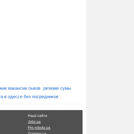
жие вакансии львов
резюме сумы
а в одессе без посредников
Наші сайти
Jobs.ua
Pro-robotu.ua
Training.ua