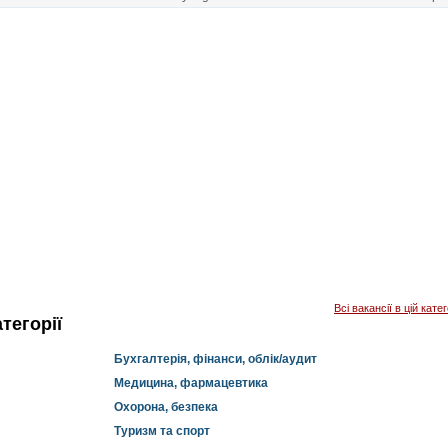
Всі вакансії в цій катег
тегорії
Бухгалтерія, фінанси, облік/аудит
Медицина, фармацевтика
Охорона, безпека
Туризм та спорт