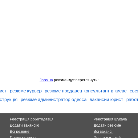
Jobs.ua
рекомендує переглянути:
ист
резюме курьер
резюме продавец консультант в киеве
све
струкція
резюме администратор одесса
вакансии юрист
работ
Реестрація роботодавця
Реестрація шукача
Додати вакансію
Додати резюме
Всі резюме
Всі вакансії
Пошук резюме
Пошук вакансій