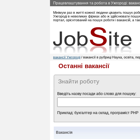
Працевлаштування та робота в Ужгороді: вакансі
Мінімум раз в житті кожної людини цікавить пошук роб
Ужгороді в невеликих фірмах або ж здійснювати пошук
портал, орієнтований на пошук роботи і вакансій, а т
вакансії Ужгороді
/ вакансії в рубриці Наука, освіта, п
Останні вакансії
Знайти роботу
Введіть назву посади або слово для пошуку:
Приклад: бухгалтер на склад, програміст PHP
Вакансія