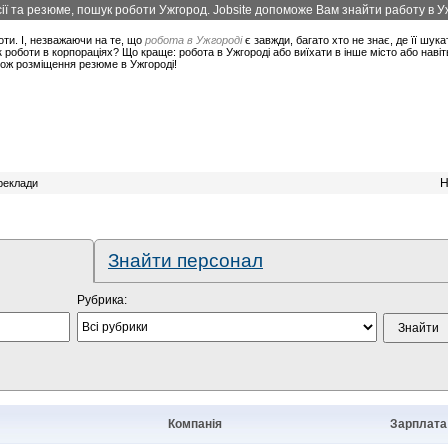
ї та резюме, пошук роботи Ужгород. Jobsite допоможе Вам знайти работу в Уж
оти. І, незважаючи на те, що
робота в Ужгороді
є завжди, багато хто не знає, де її шука
 роботи в корпораціях? Що краще: робота в Ужгороді або виїхати в інше місто або наві
акож розміщення резюме в Ужгороді!
Н
ереклади
Знайти персонал
Рубрика:
Компанія
Зарплата