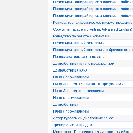
Переводчик-копирайтер со знанием английско
Переводчик-копирайтер со знанием английско
Переводчик-копирайтер со знанием английско
Копирайтер (академическое письмо, продвину
Сopywriter (academic writing, Advanced English)
Менеджер по работе с клиентами
Переводчик английского языка
Переводчик английского языка в брачное аген
Преподаватель сметного дела
Домработница няня с проживанием
Домработница няня
Няня с проживанием
Няня.Логопед в Крымско-татарскую семью
Няня.Логопед с проживанием
Няня с проживанием
Домработница
Няня с проживанием
Автор курсовых и дипломных работ
Тренер отдела продаж
Менеджер - Преподаватель уроков английског