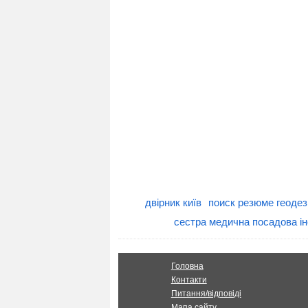
двірник київ
поиск резюме геодез
сестра медична посадова ін
Головна
Контакти
Питання/відповіді
Мапа сайту