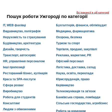
Всі вакансії в цій категорії
Пошук роботи Ужгороді по категорії
IT, WEB фахівці
Бухгалтерія, фінанси, облік/аудит
Видавництво, поліграфія
Медицина, фармацевтика
Нерухомість та страхування
Охорона, безпека
Будівництво, архітектура
Туризм та спорт
Дизайн, творчість
Торгівля, продажі, закупівлі
Транспорт, автосервіс
Реклама, маркетинг, PR
HR, управління персоналом
Офісний персонал
Інші пропозиції
Логістика, доставка, склад
Ресторанний бізнес, кулінарія
Наука, освіта, переклади
Краса та SPA-послуги
Юриспруденція, право
Сфера розваг
Керівництво
Виробництво
Телекомунікація та зв'язок
Робота для студентів
Банківська справа, ломбарди
Консалтинг
Сільське господарство, агробізнес
Людям з обмеженими
Робота за кордоном