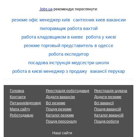
Jobs.ua
рекомендує переглянути:
резюме офіс менеджер київ
сантехник киев вакансии
пилорамщик работа вахтой
работа кладовщиком в киеве
робота у києві
резюме торговый представитель в одессе
робота експедитор
посадова інструкція медсестри школи
робота в києві менеджер з продажу
вакансії перукар
Головна
Реестрація роботодавця
Реестрація шукача
Контакти
Додати вакансію
Додати резюме
Питання/відповіді
Всі резюме
Всі вакансії
Мапа сайту
Пошук резюме
Пошук вакансій
Роботодавцю
Каталог резюме
Каталог вакансій
Пошук персоналу
Пошук роботи
Наші сайти