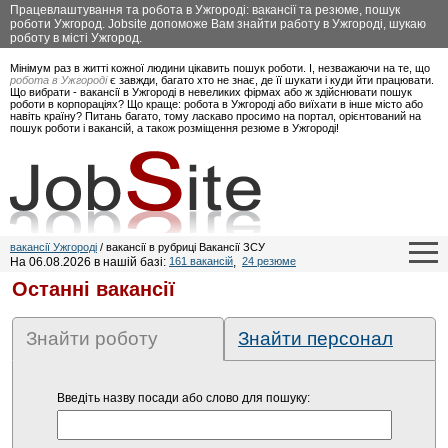
Працевлаштування та робота в Ужгороді: вакансії та резюме, пошук
роботи Ужгород. Jobsite допоможе Вам знайти работу в Ужгороді, шукаю
роботу в місті Ужгород.
Мінімум раз в житті кожної людини цікавить пошук роботи. І, незважаючи на те, що
робота в Ужгороді
є завжди, багато хто не знає, де її шукати і куди йти працювати.
Що вибрати - вакансії в Ужгороді в невеликих фірмах або ж здійснювати пошук
роботи в корпораціях? Що краще: робота в Ужгороді або виїхати в інше місто або
навіть країну? Питань багато, тому ласкаво просимо на портал, орієнтований на
пошук роботи і вакансій, а також розміщення резюме в Ужгороді!
вакансії Ужгороді
/ вакансії в рубриці Вакансії ЗСУ
На 06.08.2026 в нашій базі:
161 вакансій
,
24 резюме
Останні вакансії
Знайти роботу
Знайти персонал
Введіть назву посади або слово для пошуку: