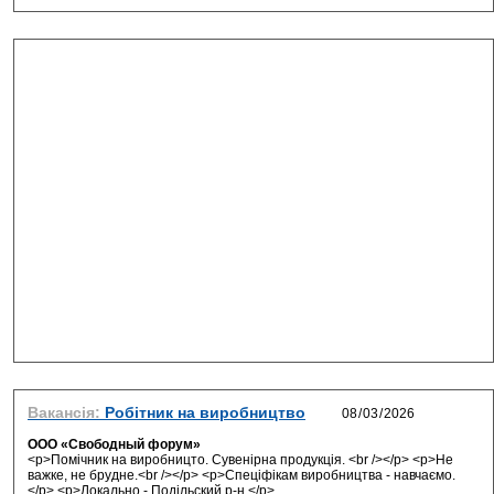
Вакансія:
Робітник на виробництво
ООО «Свободный форум»
<p>Помічник на виробницто. Сувенірна продукція. <br /></p> <p>Не
важке, не брудне.<br /></p> <p>Спеціфікам виробництва - навчаємо.
</p> <p>Локально - Подільский р-н.</p> ...