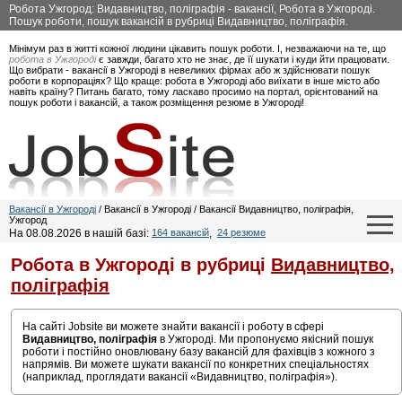
Робота Ужгород: Видавництво, поліграфія - вакансії, Робота в Ужгороді.
Пошук роботи, пошук вакансій в рубриці Видавництво, поліграфія.
Мінімум раз в житті кожної людини цікавить пошук роботи. І, незважаючи на те, що
робота в Ужгороді
є завжди, багато хто не знає, де її шукати і куди йти працювати.
Що вибрати - вакансії в Ужгороді в невеликих фірмах або ж здійснювати пошук
роботи в корпораціях? Що краще: робота в Ужгороді або виїхати в інше місто або
навіть країну? Питань багато, тому ласкаво просимо на портал, орієнтований на
пошук роботи і вакансій, а також розміщення резюме в Ужгороді!
Вакансії в Ужгороді
/ Вакансії в Ужгороді / Вакансії Видавництво, поліграфія,
Ужгород
На 08.08.2026 в нашій базі:
164 вакансій
,
24 резюме
Робота в Ужгороді в рубриці
Видавництво,
поліграфія
На сайті Jobsite ви можете знайти вакансії і роботу в сфері
Видавництво, поліграфія
в Ужгороді. Ми пропонуємо якісний пошук
роботи і постійно оновлювану базу вакансій для фахівців з кожного з
напрямів. Ви можете шукати вакансії по конкретних спеціальностях
(наприклад, проглядати вакансії «Видавництво, поліграфія»).