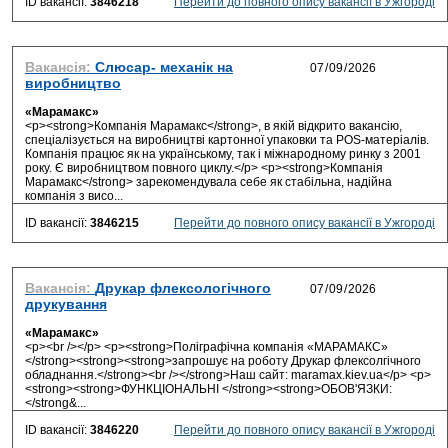
ID вакансії:
3846218
Перейти до повного опису вакансії в Ужгороді
Вакансія:
Слюсар- механік на
виробництво
«Марамакс»
<p><strong>Компанія Марамакс</strong>, в якій відкрито вакансію,
спеціалізується на виробництві картонної упаковки та POS-матеріалів.
Компанія працює як на українському, так і міжнародному ринку з 2001
року. Є виробництвом повного циклу.</p> <p><strong>Компанія
Марамакс</strong> зарекомендувала себе як стабільна, надійна
компанія з висо...
ID вакансії:
3846215
Перейти до повного опису вакансії в Ужгороді
Вакансія:
Друкар флексологічного
друкування
«Марамакс»
<p><br /></p> <p><strong>Поліграфічна компанія «МАРАМАКС»
</strong><strong><strong>запрошує на роботу Друкар флексолгічного
обладнання.</strong><br /></strong>Наш сайт: maramax.kiev.ua</p> <p>
<strong><strong>ФУНКЦІОНАЛЬНІ </strong><strong>ОБОВ'ЯЗКИ:
</strong&...
ID вакансії:
3846220
Перейти до повного опису вакансії в Ужгороді