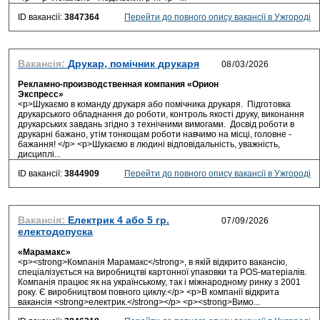
ID вакансії:
3847364
Перейти до повного опису вакансії в Ужгороді
Вакансія:
Друкар, помічник друкаря
Рекламно-производственная компания «Орион
Экспресс»
<p>Шукаємо в команду друкаря або помічника друкаря. Підготовка
друкарського обладнання до роботи, контроль якості друку, виконання
друкарських завдань згідно з технічними вимогами. Досвід роботи в
друкарні бажано, утім тонкощам роботи навчимо на місці, головне -
бажання! </p> <p>Шукаємо в людині відповідальність, уважність,
дисциплі...
ID вакансії:
3844909
Перейти до повного опису вакансії в Ужгороді
Вакансія:
Електрик 4 або 5 гр.
електодопуска
«Марамакс»
<p><strong>Компанія Марамакс</strong>, в якій відкрито вакансію,
спеціалізується на виробництві картонної упаковки та POS-матеріалів.
Компанія працює як на українському, так і міжнародному ринку з 2001
року. Є виробництвом повного циклу.</p> <p>В компанії відкрита
вакансія <strong>електрик.</strong></p> <p><strong>Вимо...