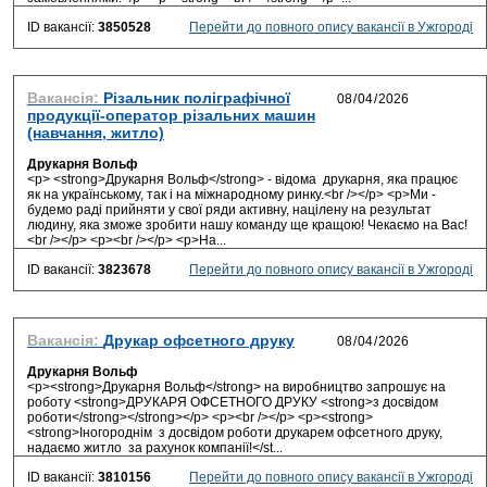
ID вакансії:
3850528
Перейти до повного опису вакансії в Ужгороді
Вакансія:
Різальник поліграфічної
продукції-оператор різальних машин
(навчання, житло)
Друкарня Вольф
<p> <strong>Друкарня Вольф</strong> - відома друкарня, яка працює
як на українському, так і на міжнародному ринку.<br /></p> <p>Ми -
будемо раді прийняти у свої ряди активну, націлену на результат
людину, яка зможе зробити нашу команду ще кращою! Чекаємо на Вас!
<br /></p> <p><br /></p> <p>На...
ID вакансії:
3823678
Перейти до повного опису вакансії в Ужгороді
Вакансія:
Друкар офсетного друку
Друкарня Вольф
<p><strong>Друкарня Вольф</strong> на виробництво запрошує на
роботу <strong>ДРУКАРЯ ОФСЕТНОГО ДРУКУ <strong>з досвідом
роботи</strong></strong></p> <p><br /></p> <p><strong>
<strong>Іногороднім з досвідом роботи друкарем офсетного друку,
надаємо житло за рахунок компанії!</st...
ID вакансії:
3810156
Перейти до повного опису вакансії в Ужгороді