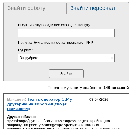
Знайти роботу
Знайти персонал
Введіть назву посади або слово для пошуку:
Приклад: бухгалтер на склад, програміст PHP
Рубрика:
По вашому запиту знайдено:
146 вакансій
Вакансія:
Технік-оператор СtP у
друкарню на виробництво (є
навчанням)
Друкарня Вольф
<p><strong>Друкарня Вольф н</strong><strong>а виробництво
запрошує на роботу!</strong></p> <p>Відкрита вакансія: