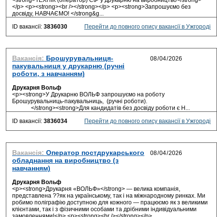
<strong>ТЕХНІК (оператор) СtP у друкарню на виробництво</strong>
</p> <p><strong><br /></strong></p> <p><strong>Запрошуємо без
досвіду, НАВЧАЄМО! </strong&g...
ID вакансії:
3836030
Перейти до повного опису вакансії в Ужгороді
Вакансія:
Брошурувальниця-
пакувальниця у друкарню (ручні
роботи, з навчанням)
Друкарня Вольф
<p><strong>У Друкарню ВОЛЬФ запрошуємо на роботу
Брошурувальниць-пакувальниць, (ручні роботи).
</strong><strong>Для кандидатів без досвіду роботи є Н...
ID вакансії:
3836034
Перейти до повного опису вакансії в Ужгороді
Вакансія:
Оператор постдрукарського
обладнання на виробництво (з
навчанням)
Друкарня Вольф
<p><strong>Друкарня «ВОЛЬФ»</strong> — велика компанія,
представлена ??як на українському, так і на міжнародному ринках. Ми
робимо поліграфію доступною для кожного — працюємо як з великими
клієнтами, так і з фізичними особами та дрібними індивідуальними
замовленнями!</p> <p><strong><br /></strong></p>...