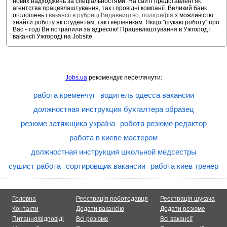
нових надходжень за спеціальностями. На сайті представлені як
агентства працевлаштування, так і провідні компанії. Великий банк
оголошень і
вакансії в рубриці Видавництво, поліграфія
з можливістю
знайти роботу як студентам, так і керівникам. Якщо "шукаю роботу" про
Вас - тоді Ви потрапили за адресою! Працевлаштування в Ужгород і
вакансії Ужгороді на Jobsite.
Jobs.ua
рекомендує переглянути:
работа кременчуг
водитель одесса вакансии
должностная инструкция бухгалтера образец
резюме затяжщика україна
робота резюме редактор
работа в киеве мастером
должностная инструкция школьной медсестры
сушист работа
сортировщик вакансии
работа киев тренер
Головна
Реестрація роботодавця
Реестрація шукача
Контакти
Додати вакансію
Додати резюме
Питання/відповіді
Всі резюме
Всі вакансії