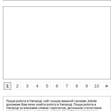
»
1
2
3
4
5
6
7
8
9
10
Пошук роботи в Ужгороді: сайт пошуку вакансій і резюме Jobsite
допоможе Вам легко знайти роботу в Ужгороді. Пошук роботи в
Ужгороді за ключовим словом і зарплатою, детальною статистикою