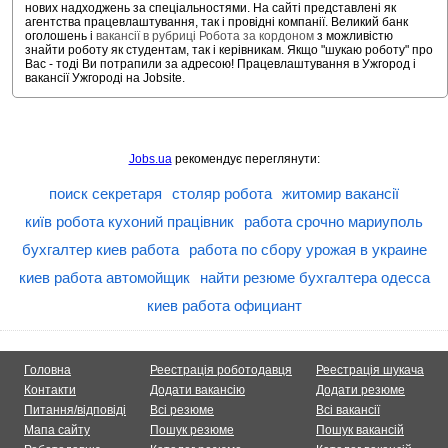
нових надходжень за спеціальностями. На сайті представлені як
агентства працевлаштування, так і провідні компанії. Великий банк
оголошень і
вакансії в рубриці Робота за кордоном
з можливістю
знайти роботу як студентам, так і керівникам. Якщо "шукаю роботу" про
Вас - тоді Ви потрапили за адресою! Працевлаштування в Ужгород і
вакансії Ужгороді на Jobsite.
Jobs.ua
рекомендує переглянути:
поиск секретаря
столяр робота
житомир вакансії
київ робота кухоний працівник
работа срочно мариуполь
бухгалтер киев работа
работа по сбору урожая в украине
киев работа автомойщик
найти резюме бухгалтера одесса
киев работа официант
Головна
Реестрація роботодавця
Реестрація шукача
Контакти
Додати вакансію
Додати резюме
Питання/відповіді
Всі резюме
Всі вакансії
Мапа сайту
Пошук резюме
Пошук вакансій