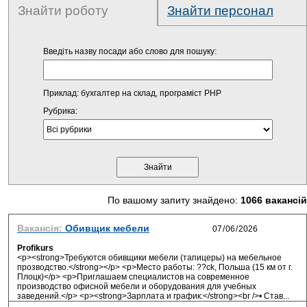
Знайти роботу
Знайти персонал
Введіть назву посади або слово для пошуку:
Приклад: бухгалтер на склад, програміст PHP
Рубрика:
По вашому запиту знайдено:
1066 вакансій
Вакансія:
Обивщик мебели
Profikurs
<p><strong>Требуются обивщики мебели (тапицеры) на мебельное
прозводство.</strong></p> <p>Место работы: ??ck, Польша (15 км от г.
Плоцк)</p> <p>Приглашаем специалистов на современное
производство офисной мебели и оборудования для учебных
заведений.</p> <p><strong>Зарплата и график:</strong><br />• Став...