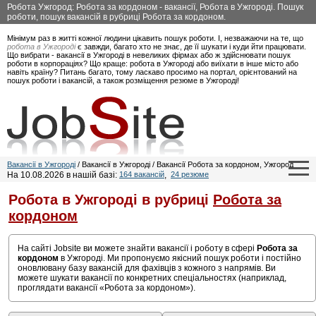
Робота Ужгород: Робота за кордоном - вакансії, Робота в Ужгороді. Пошук
роботи, пошук вакансій в рубриці Робота за кордоном.
Мінімум раз в житті кожної людини цікавить пошук роботи. І, незважаючи на те, що
робота в Ужгороді
є завжди, багато хто не знає, де її шукати і куди йти працювати.
Що вибрати - вакансії в Ужгороді в невеликих фірмах або ж здійснювати пошук
роботи в корпораціях? Що краще: робота в Ужгороді або виїхати в інше місто або
навіть країну? Питань багато, тому ласкаво просимо на портал, орієнтований на
пошук роботи і вакансій, а також розміщення резюме в Ужгороді!
Вакансії в Ужгороді
/ Вакансії в Ужгороді / Вакансії Робота за кордоном, Ужгород
На 10.08.2026 в нашій базі:
164 вакансій
,
24 резюме
Робота в Ужгороді в рубриці
Робота за
кордоном
На сайті Jobsite ви можете знайти вакансії і роботу в сфері
Робота за
кордоном
в Ужгороді. Ми пропонуємо якісний пошук роботи і постійно
оновлювану базу вакансій для фахівців з кожного з напрямів. Ви
можете шукати вакансії по конкретних спеціальностях (наприклад,
проглядати вакансії «Робота за кордоном»).