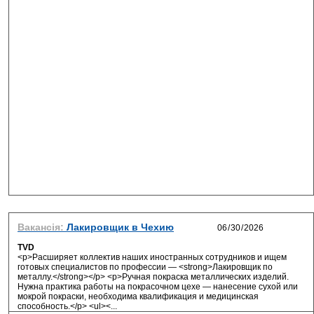
Вакансія:
Лакировщик в Чехию
TVD
<p>Расширяет коллектив наших иностранных сотрудников и ищем
готовых специалистов по профессии — <strong>Лакировщик по
металлу.</strong></p> <p>Ручная покраска металлических изделий.
Нужна практика работы на покрасочном цехе — нанесение сухой или
мокрой покраски, необходима квалификация и медицинская
способность.</p> <ul><...