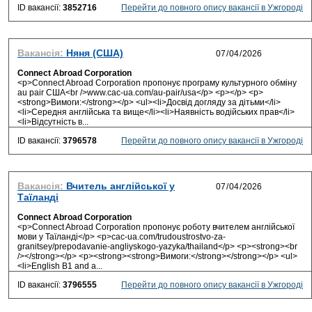
ID вакансії:
3852716
Перейти до повного опису вакансії в Ужгороді
Вакансія:
Няня (США)
Connect Abroad Corporation
<p>Connect Abroad Corporation пропонує програму культурного обміну
au pair США<br />www.cac-ua.com/au-pair/usa</p> <p></p> <p>
<strong>Вимоги:</strong></p> <ul><li>Досвід догляду за дітьми</li>
<li>Середня англійська та вище</li><li>Наявність водійських прав</li>
<li>Відсутність в...
ID вакансії:
3796578
Перейти до повного опису вакансії в Ужгороді
Вакансія:
Вчитель англійської у
Таїланді
Connect Abroad Corporation
<p>Connect Abroad Corporation пропонує роботу вчителем англійської
мови у Таїланді</p> <p>cac-ua.com/trudoustrostvo-za-
granitsey/prepodavanie-angliyskogo-yazyka/thailand</p> <p><strong><br
/></strong></p> <p><strong><strong>Вимоги:</strong></strong></p> <ul>
<li>English B1 and a...
ID вакансії:
3796555
Перейти до повного опису вакансії в Ужгороді