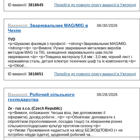
ID вакансії:
3818645
Перейти до повного опису вакансії в Ужгороді
Вакансія:
Зварювальник MАG/MIG в
Чехію
TVD
<p>Шукаємо фахівців з професії - <strong>Зварювальник MАG/MIG.
</strong></p> <p>Вимоги: Ручне зварювання металевих виробів
методом МAG та ТIG, зачищення зварювального шва після
зварювання.</p> <p>Товщина матеріалу 0,8 мм - 3,0 мм, чорний лист і
нержавіюча сталь, деталі електро технічних шаф та їх компонентів.</p>
<p>Обов'...
ID вакансії:
3818651
Перейти до повного опису вакансії в Ужгороді
Вакансія:
Робочий сільського
господарства
Ze - rus s.r.o. (Czech Republic)
<p>Вимоги, побажання: Чеська віза, (ми допоможемо її
оформити), досвід роботи...</p> <p>Обов'язки: допомагати з
обробітком (прополювання, посадка тощо) та збиранням різних
сільськогосподарських культур протягом сезону.</p>
<p>Умови: Проживання надається на місці БЕЗКОШТОВНО (+ не
потрібно нікуди їздити), щоденний робочий ча...