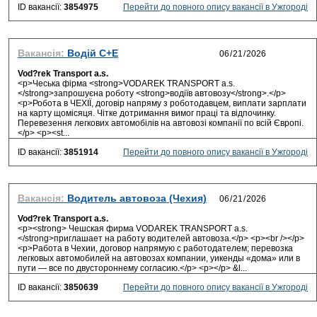
ID вакансії:
3854975
Перейти до повного опису вакансії в Ужгороді
Вакансія:
Водій С+Е
Vod?rek Transport a.s.
<p>Чеська фірма <strong>VODAREK TRANSPORT a.s.
</strong>запрошуєна роботу <strong>водіїв автовозу</strong>.</p>
<p>Робота в ЧЕХІЇ, договір напряму з роботодавцем, виплати зарплати
на карту щомісяця. Чітке дотримання вимог праці та відпочинку.
Перевезення легкових автомобілів на автовозі компанії по всій Європі.
</p> <p><st...
ID вакансії:
3851914
Перейти до повного опису вакансії в Ужгороді
Вакансія:
Водитель автовоза (Чехия)
Vod?rek Transport a.s.
<p><strong> Чешская фирма VODAREK TRANSPORT a.s.
</strong>приглашает на работу водителей автовоза.</p> <p><br /></p>
<p>Работа в Чехии, договор напрямую с работодателем; перевозка
легковых автомобилей на автовозах компании, уикенды «дома» или в
пути — все по двустороннему согласию.</p> <p></p> &l...
ID вакансії:
3850639
Перейти до повного опису вакансії в Ужгороді