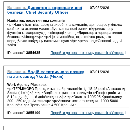
Вакансія:
Директор з корпоративної
безпеки, Chief Security Officer
Навігатор, рекрутингова компанія
<p>Наш клієнт, міжнародна виробнича компанія, що працює у кількох
країнах та активно масштабується на нові ринки, відкриває нову
функцію та запрошує до співпраці <strong>Директор з корпоративної
безпеки.</strong></p> <p>Це самостійна, стратегічна роль, яка
передбачає побудову системи з нуля.</p> <p><strong>Основні задачі:
</stro...
ID вакансії:
3854635
Перейти до повного опису вакансії в Ужгороді
Вакансія:
Водій електричного возику
на автозавод ?koda (Чехія)
Work Agency Plus s.r.o.
<p>ТЕРМІНОВО Проводиться набір чоловіків від 18-45 років Автозавод
Škoda (Чехія)</p> <p>Водії електричного возику.<br />Графік роботи: по
8-12 годин/день, 6 днів/тиждень</p> <p>Оплата: 190/205 Kрон/годину
200 - 250 годин/місяць</p> <p>Аванси: кожного тиждня - 1000-5000
Kрон</p> <p>Проживання 4 500 Kрон /міс...
ID вакансії:
3855109
Перейти до повного опису вакансії в Ужгороді